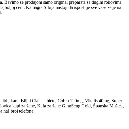
nama. Bavimo se prodajom samo original preparata sa dugim rokovima
jboljoj ceni. Kamagra Srbija nastoji da ispoštuje sve vaše želje na
t.
 , kao i Biljni Cialis tablete, Cobra 120mg, Vikalis 40mg, Super
 Udovica kapi za žene, Kafa za žene GingSeng Gold, Španska Mušica,
a naš broj telefona