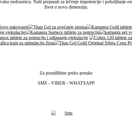
svaku nedoumicu. Naši preparati za lečenje impotencije i poboljšanje er
život u novu dimenziju.
Za porudžbine preko poruke
SMS - VIBER - WHATSAPP