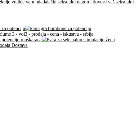
ekcije vratiće vam mladalački seksualni nagon i dovesti vaš seksualni