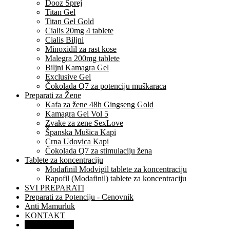
Dooz Sprej
Titan Gel
Titan Gel Gold
Cialis 20mg 4 tablete
Cialis Biljni
Minoxidil za rast kose
Malegra 200mg tablete
Biljni Kamagra Gel
Exclusive Gel
Čokolada Q7 za potenciju muškaraca
Preparati za Žene
Kafa za žene 48h Gingseng Gold
Kamagra Gel Vol 5
Zvake za zene SexLove
Španska Mušica Kapi
Crna Udovica Kapi
Čokolada Q7 za stimulaciju žena
Tablete za koncentraciju
Modafinil Modvigil tablete za koncentraciju
Rapofil (Modafinil) tablete za koncentraciju
SVI PREPARATI
Preparati za Potenciju - Cenovnik
Anti Mamurluk
KONTAKT
O Proizvodima