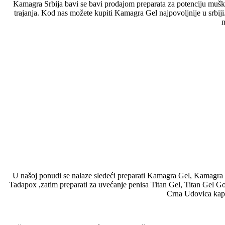
Kamagra Srbija bavi se bavi prodajom preparata za potenciju muška
trajanja. Kod nas možete kupiti Kamagra Gel najpovoljnije u srbiji
n
U našoj ponudi se nalaze sledeći preparati Kamagra Gel, Kamagra
Tadapox ,zatim preparati za uvećanje penisa Titan Gel, Titan Gel 
Crna Udovica kapi 