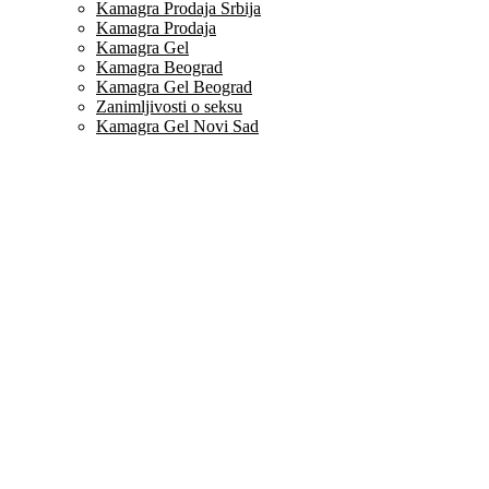
Kamagra Prodaja Srbija
Kamagra Prodaja
Kamagra Gel
Kamagra Beograd
Kamagra Gel Beograd
Zanimljivosti o seksu
Kamagra Gel Novi Sad