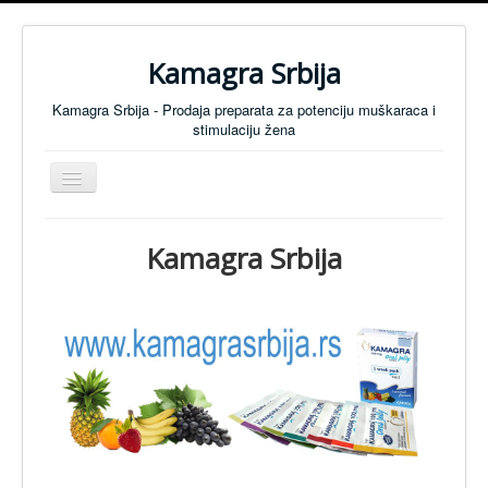
Kamagra Srbija
Kamagra Srbija - Prodaja preparata za potenciju muškaraca i
stimulaciju žena
Isključi
navigaciju
Preparati za Muškarce
Kamagra Srbija
Preparati za Žene
Tablete za koncentraciju
SVI PREPARATI
Preparati za Potenciju - Cenovnik
Anti Mamurluk
KONTAKT