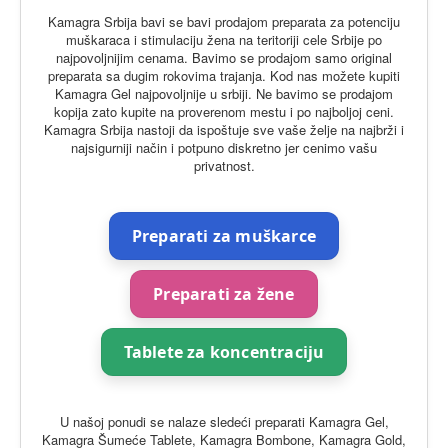
O Proizvodima
Kamagra Srbija bavi se bavi prodajom preparata za potenciju
muškaraca i stimulaciju žena na teritoriji cele Srbije po
najpovoljnijim cenama. Bavimo se prodajom samo original
preparata sa dugim rokovima trajanja. Kod nas možete kupiti
Kamagra Gel najpovoljnije u srbiji. Ne bavimo se prodajom
kopija zato kupite na proverenom mestu i po najboljoj ceni.
Kamagra Srbija nastoji da ispoštuje sve vaše želje na najbrži i
najsigurniji način i potpuno diskretno jer cenimo vašu
privatnost.
Preparati za muškarce
Preparati za žene
Tablete za koncentraciju
U našoj ponudi se nalaze sledeći preparati Kamagra Gel,
Kamagra Šumeće Tablete, Kamagra Bombone, Kamagra Gold,