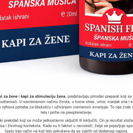
pi za žene
i
kapi za stimulaciju žena
, predstavljaju prirodan preparat koji s
 opuštenosti. U savremenom načinu života, u kome stres, umor, manjak sna i emot
njihova potreba za bliskošću i uživanjem vremenom smanjuje. To nije znak sla
tela i psihe na preopterećenje.
 prekidač koji se može jednostavno uključiti ili isključiti. On je rezultat sl
 i životnog konteksta. Kada su ti faktori u ravnoteži, želja se pojavljuje sp
često kao način na koji telo pokušava da se zaštiti od dodatnog napora.