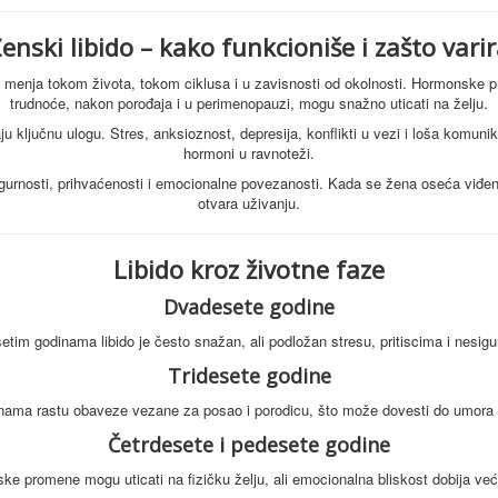
enski libido – kako funkcioniše i zašto vari
 menja tokom života, tokom ciklusa i u zavisnosti od okolnosti. Hormonske p
trudnoće, nakon porođaja i u perimenopauzi, mogu snažno uticati na želju.
u ključnu ulogu. Stres, anksioznost, depresija, konflikti u vezi i loša komunik
hormoni u ravnoteži.
gurnosti, prihvaćenosti i emocionalne povezanosti. Kada se žena oseća viđeno,
otvara uživanju.
Libido kroz životne faze
Dvadesete godine
tim godinama libido je često snažan, ali podložan stresu, pritiscima i nesig
Tridesete godine
inama rastu obaveze vezane za posao i porodicu, što može dovesti do umora i
Četrdesete i pedesete godine
e promene mogu uticati na fizičku želju, ali emocionalna bliskost dobija već