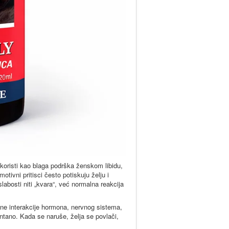
e koristi kao blaga podrška ženskom libidu,
ivni pritisci često potiskuju želju i
bosti niti „kvara“, već normalna reakcija
ožene interakcije hormona, nervnog sistema,
ontano. Kada se naruše, želja se povlači,