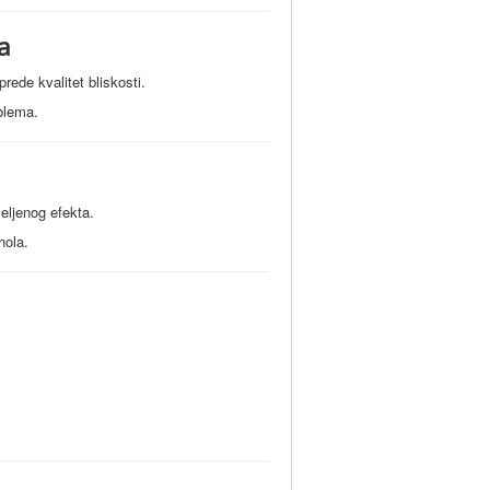
a
ede kvalitet bliskosti.
blema.
eljenog efekta.
hola.