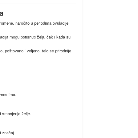
ra
romene, naročito u periodima ovulacije,
acija mogu potisnuti želju čak i kada su
 poštovano i voljeno, telo se prirodnije
urnostima.
 smanjenja želje.
i značaj.