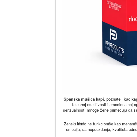
Španska mušica kapi
, poznate i kao
ka
telesnoj osetljivosti i emocionalnoj
senzualnost, mnoge žene primećuju da se 
Ženski libido ne funkcioniše kao mehanički
emocija, samopouzdanja, kvaliteta odnosa