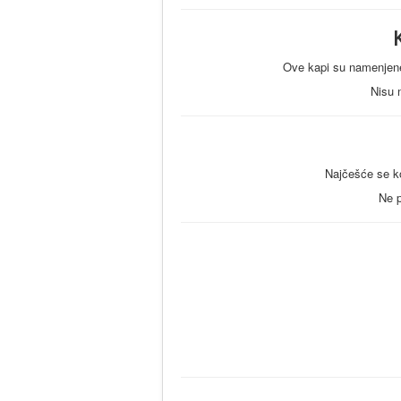
Ove kapi su namenjene 
Nisu 
Najčešće se ko
Ne p