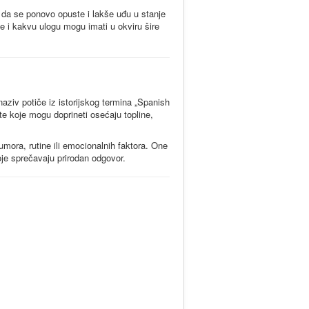
 da se ponovo opuste i lakše uđu u stanje
e i kakvu ulogu mogu imati u okviru šire
naziv potiče iz istorijskog termina „Spanish
te koje mogu doprineti osećaju topline,
umora, rutine ili emocionalnih faktora. One
oje sprečavaju prirodan odgovor.