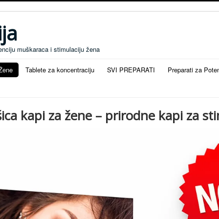
ja
enciju muškaraca i stimulaciju žena
 Žene
Tablete za koncentraciju
SVI PREPARATI
Preparati za Pote
ca kapi za žene – prirodne kapi za sti