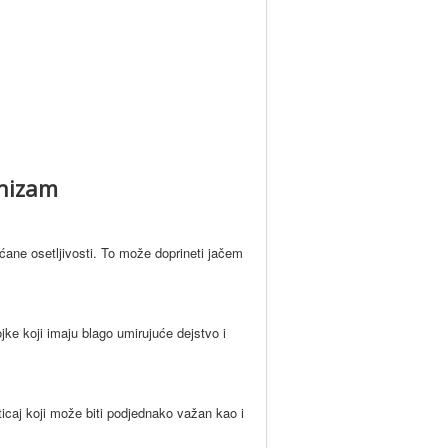
anizam
ećane osetljivosti. To može doprineti jačem
ke koji imaju blago umirujuće dejstvo i
icaj koji može biti podjednako važan kao i