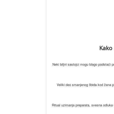
Kako 
Neki biljni sastojci mogu blago podstaći p
Veliki deo smanjenog libida kod žena p
Ritual uzimanja preparata, svesna odluka 