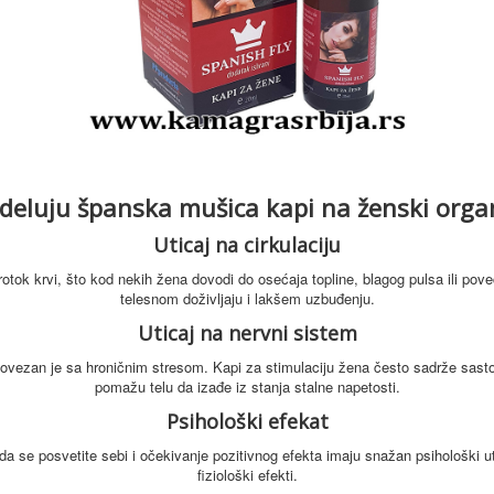
deluju španska mušica kapi na ženski org
Uticaj na cirkulaciju
rotok krvi, što kod nekih žena dovodi do osećaja topline, blagog pulsa ili pov
telesnom doživljaju i lakšem uzbuđenju.
Uticaj na nervni sistem
ovezan je sa hroničnim stresom. Kapi za stimulaciju žena često sadrže sastoj
pomažu telu da izađe iz stanja stalne napetosti.
Psihološki efekat
da se posvetite sebi i očekivanje pozitivnog efekta imaju snažan psihološki ut
fiziološki efekti.