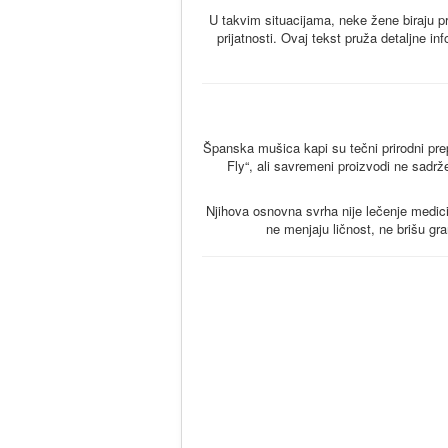
U takvim situacijama, neke žene biraju p
prijatnosti. Ovaj tekst pruža detaljne 
Španska mušica kapi su tečni prirodni prepa
Fly“, ali savremeni proizvodi ne sadrž
Njihova osnovna svrha nije lečenje medicin
ne menjaju ličnost, ne brišu gr