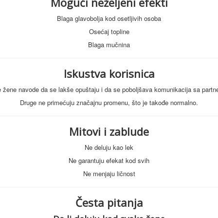
Mogući neželjeni efekti
Blaga glavobolja kod osetljivih osoba
Osećaj topline
Blaga mučnina
Iskustva korisnica
 žene navode da se lakše opuštaju i da se poboljšava komunikacija sa partn
Druge ne primećuju značajnu promenu, što je takođe normalno.
Mitovi i zablude
Ne deluju kao lek
Ne garantuju efekat kod svih
Ne menjaju ličnost
Česta pitanja