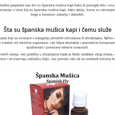
rirodne preparate kao što su španska mušica kapi kako bi pomogle telu i umu
informacije o tome šta su španska mušica kapi, kako deluju, kome su namenjen
brige o ženskom zdravlju i dobrobiti.
Šta su španska mušica kapi i čemu služe
rat koji se svrstava u kategoriju prirodnih stimulansa ili afrodizijaka. Njihov 
e insekte niti toksične supstance, već biljne ekstrakte i aromatične komponen
opuštenosti i povećane telesne svesnosti.
skih stanja, već podrška u situacijama kada je libido oslabljen zbog stresa, 
anice i ne izazivaju veštačku želju, već pomažu telu da se oslobodi kočnica k