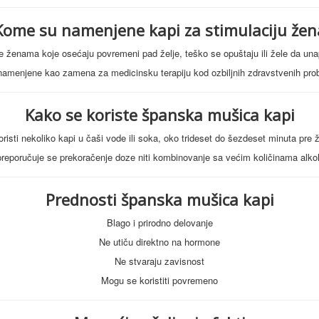
Kome su namenjene kapi za stimulaciju žen
ženama koje osećaju povremeni pad želje, teško se opuštaju ili žele da unapr
namenjene kao zamena za medicinsku terapiju kod ozbiljnih zdravstvenih pro
Kako se koriste španska mušica kapi
risti nekoliko kapi u čaši vode ili soka, oko trideset do šezdeset minuta pre ž
reporučuje se prekoračenje doze niti kombinovanje sa većim količinama alko
Prednosti španska mušica kapi
Blago i prirodno delovanje
Ne utiču direktno na hormone
Ne stvaraju zavisnost
Mogu se koristiti povremeno