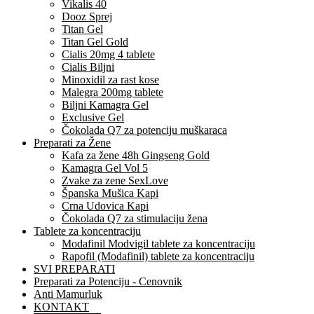
Vikalis 40
Dooz Sprej
Titan Gel
Titan Gel Gold
Cialis 20mg 4 tablete
Cialis Biljni
Minoxidil za rast kose
Malegra 200mg tablete
Biljni Kamagra Gel
Exclusive Gel
Čokolada Q7 za potenciju muškaraca
Preparati za Žene
Kafa za žene 48h Gingseng Gold
Kamagra Gel Vol 5
Zvake za zene SexLove
Španska Mušica Kapi
Crna Udovica Kapi
Čokolada Q7 za stimulaciju žena
Tablete za koncentraciju
Modafinil Modvigil tablete za koncentraciju
Rapofil (Modafinil) tablete za koncentraciju
SVI PREPARATI
Preparati za Potenciju - Cenovnik
Anti Mamurluk
KONTAKT