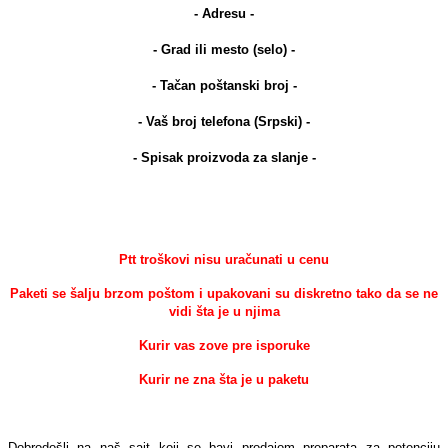
- Adresu -
- Grad ili mesto (selo) -
- Tačan poštanski broj -
- Vaš broj telefona (Srpski) -
- Spisak proizvoda za slanje -
Ptt troškovi nisu uračunati u cenu
Paketi se šalju brzom poštom i upakovani su diskretno tako da se ne
vidi šta je u njima
Kurir vas zove pre isporuke
Kurir ne zna šta je u paketu
Dobrodošli na naš sajt koji se bavi prodajom preparata za potenciju