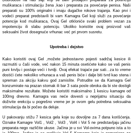
muškaraca i stimulaciju žena ,kao i preparata za povećanje penisa. Naši
preparati su 100% originalni i imaju dugačke rokove trajanja. Kao prvi i
vodeći preparat predstavili bi vam Kamagra Gel koji služi za povećanje
potencije kod muškaraca, Ovaj Gel otkloniće svaki problem vezan za
impotenciju ili slabu potenciju. Ukoliko koristite ovaj proizvod vaš
seksualni život dosegnuće vrhunac već pri prvom susretu.
Upotreba i dejstvo
Kako koristiti ovaj Gel ,možete jednostavno pojesti sadržaj kesice ili
razmutiti u čaši vode, već nakon 15 minuta osetićete kako se vaš penis
puni krvlju i postaje veći i tvrdji. Ovaj efekat trajaće par sati...za to vreme
dostići ćete nekoliko vrhunaca a vaš penis biće i dalje biti tvrd kao stena i
spreman za akciju kakvu god zamislite. Potrudite se da Kamagra Gel
konzumirate na prazan stomak ili bar 3 sata posle obroka da bi ste dostigli
maksimalne rezultate. Možete koristiti maksimalno 1 kesicu kamagre od
100mg dnevno. Kamagra vas neće dovesti u neprijatnu situaciju da
doživite erekciju u pogrešno vreme jer je ovom gelu potrebna seksualna
stimulacija da bi počeo da deluje.
U pakovanju stižu 7 kesica gela koje su dovoljne za 7 dana korišćenja.
Oznake Kamagre Vol1 , Vol2 , Vol3 , Vol4 i Vol 5 ne predstavljaju jačinu
preparata nego različite ukuse. Jačina je u svi Vol-ovima potpuno ista a to