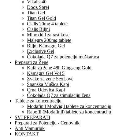
Vikalis 40
Dooz Sprej
Titan Gel
Titan Gel Gold
Cialis 20mg 4 tablete
Cialis Biljni
Minoxidil za rast kose
Malegra 200mg tablete
Biljni Kamagra Gel
Exclusive Gel
Čokolada Q7 za potenciju muškaraca
Preparati za Žene
Kafa za žene 48h Gingseng Gold
Kamagra Gel Vol 5
Zvake za zene SexLove
Španska Mušica Kapi
Crna Udovica Kapi
Čokolada Q7 za stimulaciju žena
Tablete za koncentraciju
Modafinil Modvigil tablete za koncentraciju
Rapofil (Modafinil) tablete za koncentraciju
SVI PREPARATI
Preparati za Potenciju - Cenovnik
Anti Mamurluk
KONTAKT