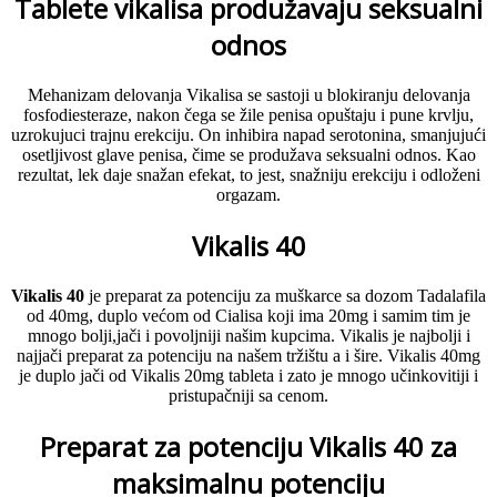
Tablete vikalisa produžavaju seksualni
odnos
Mehanizam delovanja Vikalisa se sastoji u blokiranju delovanja
fosfodiesteraze, nakon čega se žile penisa opuštaju i pune krvlju,
uzrokujuci trajnu erekciju. On inhibira napad serotonina, smanjujući
osetljivost glave penisa, čime se produžava seksualni odnos. Kao
rezultat, lek daje snažan efekat, to jest, snažniju erekciju i odloženi
orgazam.
Vikalis 40
Vikalis 40
je preparat za potenciju za muškarce sa dozom Tadalafila
od 40mg, duplo većom od Cialisa koji ima 20mg i samim tim je
mnogo bolji,jači i povoljniji našim kupcima. Vikalis je najbolji i
najjači preparat za potenciju na našem tržištu a i šire. Vikalis 40mg
je duplo jači od Vikalis 20mg tableta i zato je mnogo učinkovitiji i
pristupačniji sa cenom.
Preparat za potenciju Vikalis 40 za
maksimalnu potenciju