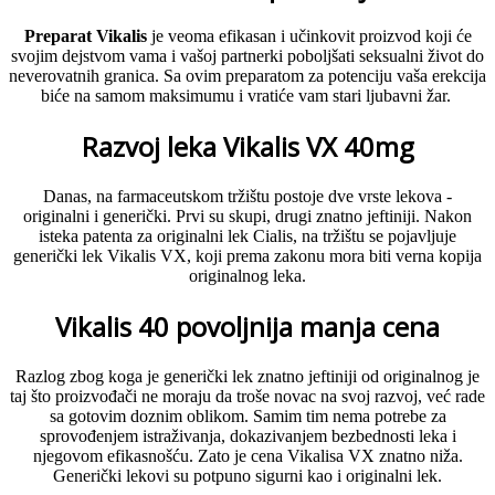
Preparat Vikalis
je veoma efikasan i učinkovit proizvod koji će
svojim dejstvom vama i vašoj partnerki poboljšati seksualni život do
neverovatnih granica. Sa ovim preparatom za potenciju vaša erekcija
biće na samom maksimumu i vratiće vam stari ljubavni žar.
Razvoj leka Vikalis VX 40mg
Danas, na farmaceutskom tržištu postoje dve vrste lekova -
originalni i generički. Prvi su skupi, drugi znatno jeftiniji. Nakon
isteka patenta za originalni lek Cialis, na tržištu se pojavljuje
generički lek Vikalis VX, koji prema zakonu mora biti verna kopija
originalnog leka.
Vikalis 40 povoljnija manja cena
Razlog zbog koga je generički lek znatno jeftiniji od originalnog je
taj što proizvođači ne moraju da troše novac na svoj razvoj, već rade
sa gotovim doznim oblikom.
Samim tim nema potrebe za
sprovođenjem istraživanja, dokazivanjem bezbednosti leka i
njegovom efikasnošću. Zato je cena Vikalisa VX znatno niža.
Generički lekovi su potpuno sigurni kao i originalni lek.