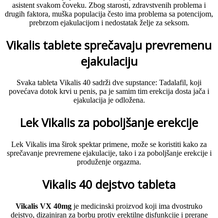
asistent svakom čoveku. Zbog starosti, zdravstvenih problema i
drugih faktora, muška populacija često ima problema sa potencijom,
prebrzom ejakulacijom i nedostatak želje za seksom.
Vikalis tablete sprečavaju prevremenu
ejakulaciju
Svaka tableta Vikalis 40 sadrži dve supstance: Tadalafil, koji
povećava dotok krvi u penis, pa je samim tim erekcija dosta jača i
ejakulacija je odložena.
Lek Vikalis za poboljšanje erekcije
Lek Vikalis ima širok spektar primene, može se koristiti kako za
sprečavanje prevremene ejakulacije, tako i za poboljšanje erekcije i
produženje orgazma.
Vikalis 40 dejstvo tableta
Vikalis VX 40mg
je medicinski proizvod koji ima dvostruko
dejstvo, dizajniran za borbu protiv erektilne disfunkcije i prerane