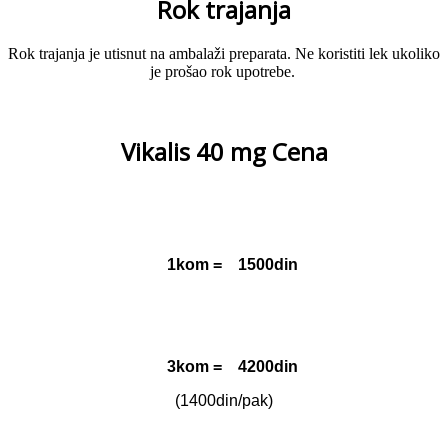
Rok trajanja
Rok trajanja je utisnut na ambalaži preparata. Ne koristiti lek ukoliko
je prošao rok upotrebe.
Vikalis 40 mg Cena
1kom = 1500din
3kom = 4200din
(1400din/pak)