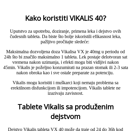
Kako koristiti VIKALIS 40?
Uputstvo za upotrebu, doziranje, primena leka i dejstvo ovih
čudesnih tableta.
Da biste što bolje iskoristili efikasnost leka,
pažljivo pročitajte sledeće:
Maksimalna dozvoljena doza Vikalisa VX je 40mg u periodu od
24h što bi značilo maksimalno 1 tableta.
Lek postaje delotvoran sat
vremena nakon uzimanja, i efekti mogu biti vidljivi nakon
45min.
Vikalis je poželjno konzumirati na prazan stomak ili 2-3 sata
nakon obroka kao i sve ostale preparate za potenciju.
Vikalis mogu koristiti i muškarci koji nemaju problema sa
erektilnom disfunkcijom ili impotencijom.
Vikalis tablete ne
izazivaju zavisnost.
Tablete Vikalis sa produženim
dejstvom
Dejstvo Vikalis tableta VX 40 može da traje od 24 do 36h kod