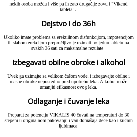
nekih osoba možda i više pa ih zato drugačije zovu i "Vikend
tableta".
Dejstvo i do 36h
Ukoliko imate problema sa erektiilnom disfunkcijom, impotencijom
ili slabom erekcijom prepručljivo je uzimati po jednu tabletu na
svakih 36 sati za maksimalne rezulate.
Izbegavati obilne obroke i alkohol
Uvek ga uzimajte sa velikom čašom vode, i izbegavajte obilne i
masne obroke neposredno pred upotrebu leka. Alkohol može
umanjiti efikasnost ovog leka.
Odlaganje i čuvanje leka
Preparat za potenciju VIKALIS 40 čuvati na temperaturi do 30
stepeni u originalnom pakovanju i van domašaja dece kao i kućnih
ljubimaca.