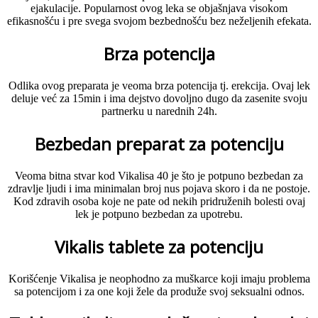
ejakulacije. Popularnost ovog leka se objašnjava visokom
efikasnošću i pre svega svojom bezbednošću bez neželjenih efekata.
Brza potencija
Odlika ovog preparata je veoma brza potencija tj. erekcija. Ovaj lek
deluje već za 15min i ima dejstvo dovoljno dugo da zasenite svoju
partnerku u narednih 24h.
Bezbedan preparat za potenciju
Veoma bitna stvar kod Vikalisa 40 je što je potpuno bezbedan za
zdravlje ljudi i ima minimalan broj nus pojava skoro i da ne postoje.
Kod zdravih osoba koje ne pate od nekih pridruženih bolesti ovaj
lek je potpuno bezbedan za upotrebu.
Vikalis tablete za potenciju
Korišćenje Vikalisa je neophodno za muškarce koji imaju problema
sa potencijom i za one koji žele da produže svoj seksualni odnos.