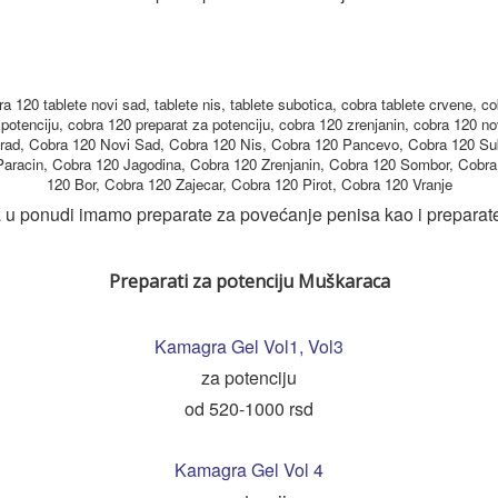
a 120 tablete novi sad, tablete nis, tablete subotica, cobra tablete crvene, co
potenciju, cobra 120 preparat za potenciju, cobra 120 zrenjanin, cobra 120 no
grad, Cobra 120 Novi Sad, Cobra 120 Nis, Cobra 120 Pancevo, Cobra 120 Su
Paracin, Cobra 120 Jagodina, Cobra 120 Zrenjanin, Cobra 120 Sombor, Cobra
120 Bor, Cobra 120 Zajecar, Cobra 120 Pirot, Cobra 120 Vranje
 u ponudi imamo preparate za povećanje penisa kao i preparat
Preparati za potenciju Muškaraca
Kamagra Gel Vol1
,
Vol3
za potenciju
od 520-1000 rsd
Kamagra Gel Vol 4