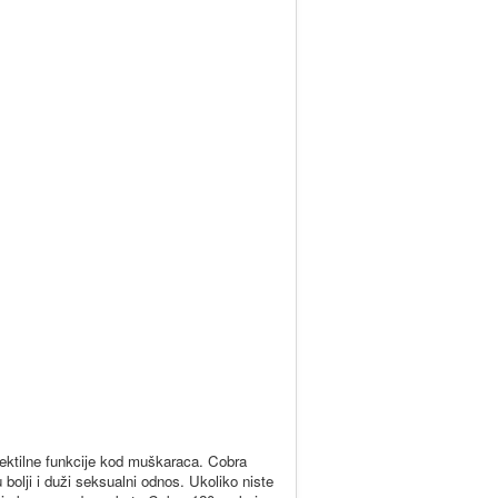
erektilne funkcije kod muškaraca. Cobra
 bolji i duži seksualni odnos. Ukoliko niste