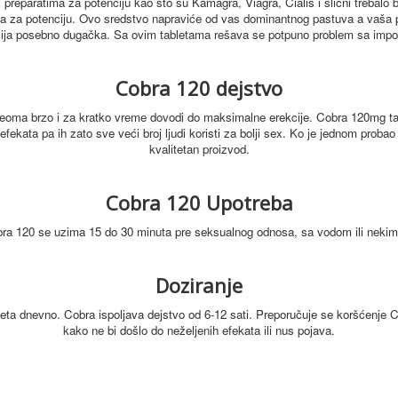
 preparatima za potenciju kao što su Kamagra, Viagra, Cialis i slični trebal
ta za potenciju.
Ovo sredstvo napraviće od vas dominantnog pastuva a vaša 
ekcija posebno dugačka. Sa ovim tabletama rešava se potpuno problem sa impot
Cobra 120 dejstvo
eoma brzo i za kratko vreme dovodi do maksimalne erekcije.
Cobra 120mg ta
efekata pa ih zato sve veći broj ljudi koristi za bolji sex. Ko je jednom pro
kvalitetan proizvod.
Cobra 120 Upotreba
bra 120 se uzima 15 do 30 minuta pre seksualnog odnosa, sa vodom ili nekim
Doziranje
leta dnevno. Cobra ispoljava dejstvo od 6-12 sati.
Preporučuje se koršćenje 
kako ne bi došlo do neželjenih efekata ili nus pojava.