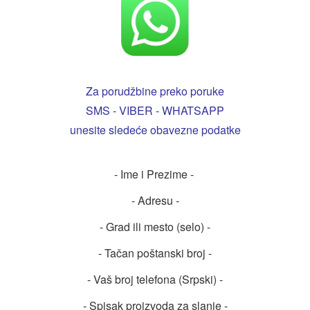
Za porudžbine preko poruke
SMS - VIBER - WHATSAPP
unesite sledeće obavezne podatke
- Ime i Prezime -
- Adresu -
- Grad ili mesto (selo) -
- Tačan poštanski broj -
- Vaš broj telefona (Srpski) -
- Spisak proizvoda za slanje -