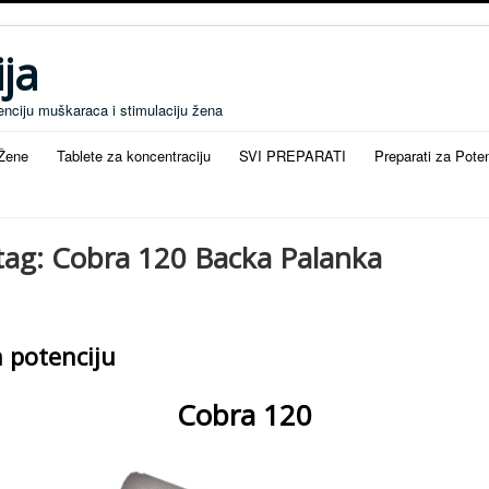
ja
enciju muškaraca i stimulaciju žena
 Žene
Tablete za koncentraciju
SVI PREPARATI
Preparati za Pote
 tag: Cobra 120 Backa Palanka
 potenciju
Cobra 120