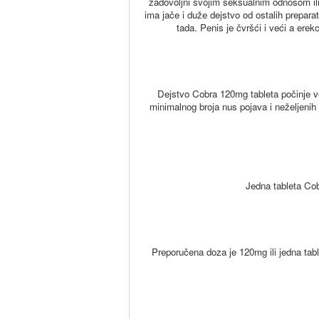
zadovoljni svojim seksualnim odnosom ili
ima jače i duže dejstvo od ostalih prepara
tada. Penis je čvršći i veći a er
Dejstvo Cobra 120mg tableta počinje v
minimalnog broja nus pojava i neželjenih 
Jedna tableta Co
Preporučena doza je 120mg ili jedna tab