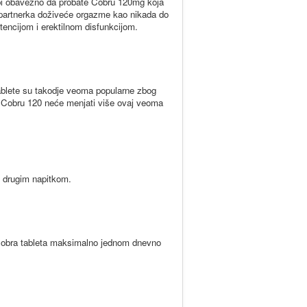
o bi obavezno da probate Cobru 120mg koja
partnerka doživeće orgazme kao nikada do
encijom i erektilnom disfunkcijom.
blete su takodje veoma popularne zbog
bao Cobru 120 neće menjati više ovaj veoma
 drugim napitkom.
Cobra tableta maksimalno jednom dnevno