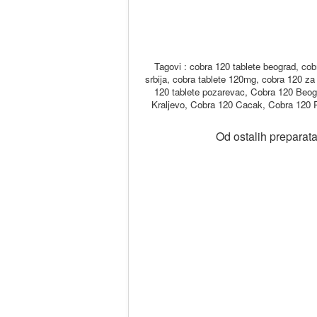
Tagovi : cobra 120 tablete beograd, cobr
srbija, cobra tablete 120mg, cobra 120 za 
120 tablete pozarevac, Cobra 120 Beo
Kraljevo, Cobra 120 Cacak, Cobra 120 
Od ostalih preparata