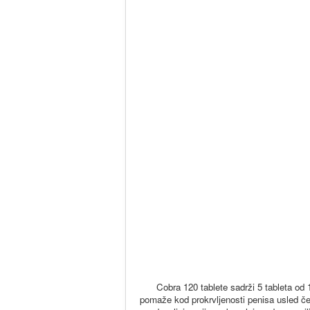
Cobra 120 tablete sadrži 5 tableta od 
pomaže kod prokrvljenosti penisa usled čeg