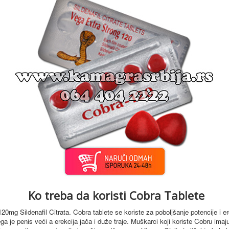
Ko treba da koristi Cobra Tablete
120mg Sildenafil Citrata. Cobra tablete se koriste za poboljšanje potencije i 
a je penis veći a erekcija jača i duže traje.
Muškarci koji koriste Cobru imaju