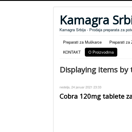
Kamagra Srbi
Kamagra Srbija - Prodaja preparata za pot
Preparati za Muškarce
Preparati za
KONTAKT
O Proizvodima
Displaying items by
nedelja, 24 januar 2021 23:33
Cobra 120mg tablete za