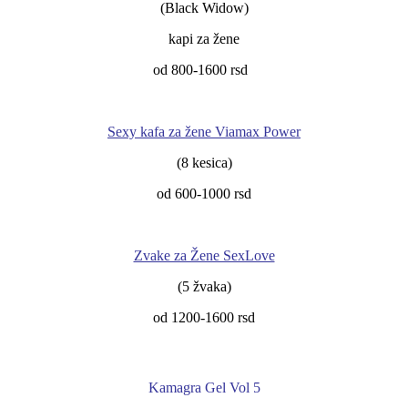
(Black Widow)
kapi za žene
od 800-1600 rsd
Sexy kafa za žene Viamax Power
(8 kesica)
od 600-1000 rsd
Zvake za Žene SexLove
(5 žvaka)
od 1200-1600 rsd
Kamagra Gel Vol 5