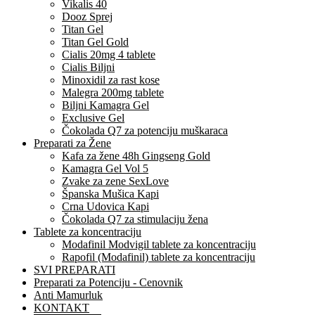
Vikalis 40
Dooz Sprej
Titan Gel
Titan Gel Gold
Cialis 20mg 4 tablete
Cialis Biljni
Minoxidil za rast kose
Malegra 200mg tablete
Biljni Kamagra Gel
Exclusive Gel
Čokolada Q7 za potenciju muškaraca
Preparati za Žene
Kafa za žene 48h Gingseng Gold
Kamagra Gel Vol 5
Zvake za zene SexLove
Španska Mušica Kapi
Crna Udovica Kapi
Čokolada Q7 za stimulaciju žena
Tablete za koncentraciju
Modafinil Modvigil tablete za koncentraciju
Rapofil (Modafinil) tablete za koncentraciju
SVI PREPARATI
Preparati za Potenciju - Cenovnik
Anti Mamurluk
KONTAKT