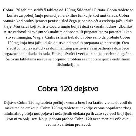
Cobra 120 tablete sadrži 5 tableta od 120mg Sildenafil Citrata. Cobra tablete se
koriste za poboljšanje potencije i erektilne funkcije kod muškaraca. Cobra
pomaže kod prokrvljenosti penisa usled čega je penis veći a erekcija jača i duže
traje.
Muškarci koji koriste Cobru imaju bolji i duži seksualni odnos. Ukoliko
niste zadovoljni svojim seksualnim odnosom ili preparatima za potenciju kao
što su Kamagra, Viagra, Cialis i slični trebalo bi obavezno da probate Cobru
120mg koja ima jače i duže dejstvo od ostalih preparata za potenciju.
Ovo
sredstvo napraviće od vas dominantnog pastuva a vaša partnerka doživeće
orgazme kao nikada do tada. Penis je čvršći i veći a erekcija posebno dugačka.
Sa ovim tabletama rešava se potpuno problem sa impotencijom i erektilnom
disfunkcijom.
Cobra 120 dejstvo
Dejstvo Cobra 120mg tableta počinje veoma brzo i za kratko vreme dovodi do
maksimalne erekcije.
Cobra 120mg tablete su takodje veoma popularne zbog
minimalnog broja nus pojava i neželjenih efekata pa ih zato sve veći broj ljudi
koristi za bolji sex. Ko je jednom probao Cobru 120 neće menjati više ovaj
veoma kvalitetan proizvod.