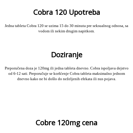
Cobra 120 Upotreba
Jedna tableta Cobra 120 se uzima 15 do 30 minuta pre seksualnog odnosa, sa
vodom ili nekim drugim napitkom.
Doziranje
Preporučena doza je 120mg ili jedna tableta dnevno. Cobra ispoljava dejstvo
od 6-12 sati.
Preporučuje se koršćenje Cobra tableta maksimalno jednom
dnevno kako ne bi došlo do neželjenih efekata ili nus pojava.
Cobre 120mg cena