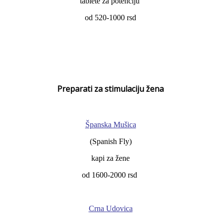
tablete za potenciju
od 520-1000 rsd
Preparati za stimulaciju žena
Španska Mušica
(Spanish Fly)
kapi za žene
od 1600-2000 rsd
Crna Udovica