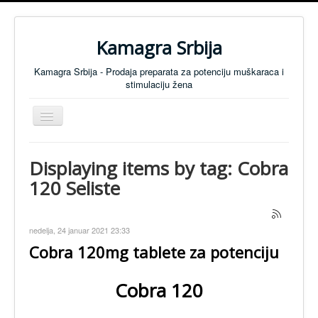
Kamagra Srbija
Kamagra Srbija - Prodaja preparata za potenciju muškaraca i
stimulaciju žena
Isključi
navigaciju
Preparati za Muškarce
Displaying items by tag: Cobra
Preparati za Žene
120 Seliste
Tablete za koncentraciju
SVI PREPARATI
nedelja, 24 januar 2021 23:33
Preparati za Potenciju - Cenovnik
Cobra 120mg tablete za potenciju
Anti Mamurluk
Cobra 120
KONTAKT