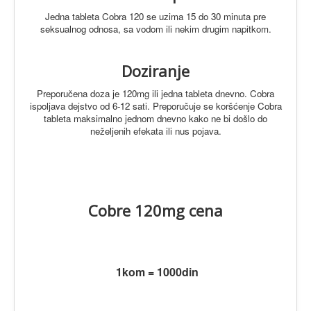
Jedna tableta Cobra 120 se uzima 15 do 30 minuta pre
seksualnog odnosa, sa vodom ili nekim drugim napitkom.
Doziranje
Preporučena doza je 120mg ili jedna tableta dnevno. Cobra
ispoljava dejstvo od 6-12 sati.
Preporučuje se koršćenje Cobra
tableta maksimalno jednom dnevno kako ne bi došlo do
neželjenih efekata ili nus pojava.
Cobre 120mg cena
1kom = 1000din