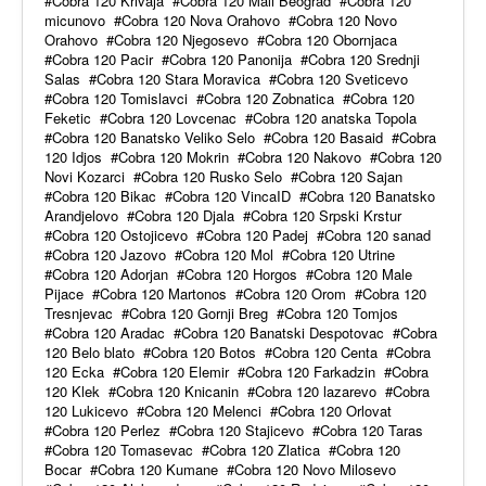
Cobra 120 Krivaja
Cobra 120 Mali Beograd
Cobra 120
micunovo
Cobra 120 Nova Orahovo
Cobra 120 Novo
Orahovo
Cobra 120 Njegosevo
Cobra 120 Obornjaca
Cobra 120 Pacir
Cobra 120 Panonija
Cobra 120 Srednji
Salas
Cobra 120 Stara Moravica
Cobra 120 Sveticevo
Cobra 120 Tomislavci
Cobra 120 Zobnatica
Cobra 120
Feketic
Cobra 120 Lovcenac
Cobra 120 anatska Topola
Cobra 120 Banatsko Veliko Selo
Cobra 120 Basaid
Cobra
120 Idjos
Cobra 120 Mokrin
Cobra 120 Nakovo
Cobra 120
Novi Kozarci
Cobra 120 Rusko Selo
Cobra 120 Sajan
Cobra 120 Bikac
Cobra 120 VincaID
Cobra 120 Banatsko
Arandjelovo
Cobra 120 Djala
Cobra 120 Srpski Krstur
Cobra 120 Ostojicevo
Cobra 120 Padej
Cobra 120 sanad
Cobra 120 Jazovo
Cobra 120 Mol
Cobra 120 Utrine
Cobra 120 Adorjan
Cobra 120 Horgos
Cobra 120 Male
Pijace
Cobra 120 Martonos
Cobra 120 Orom
Cobra 120
Tresnjevac
Cobra 120 Gornji Breg
Cobra 120 Tomjos
Cobra 120 Aradac
Cobra 120 Banatski Despotovac
Cobra
120 Belo blato
Cobra 120 Botos
Cobra 120 Centa
Cobra
120 Ecka
Cobra 120 Elemir
Cobra 120 Farkadzin
Cobra
120 Klek
Cobra 120 Knicanin
Cobra 120 lazarevo
Cobra
120 Lukicevo
Cobra 120 Melenci
Cobra 120 Orlovat
Cobra 120 Perlez
Cobra 120 Stajicevo
Cobra 120 Taras
Cobra 120 Tomasevac
Cobra 120 Zlatica
Cobra 120
Bocar
Cobra 120 Kumane
Cobra 120 Novo Milosevo