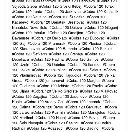
Cobra 120 Aleksandrovo
Cobra 120 Radojevo
Cobra 120
Vojvoda Stepa
Cobra 120 Srpski Itebej
Cobra 120 Torak
Cobra 120 Torda
Cobra 120 Jarkovac
Cobra 120 Krajisnik
Cobra 120 Neuzina
Cobra 120 Sutjeska
Cobra 120
Kacarevo
Cobra 120 Banatski Brestovac
Cobra 120
Banatsko Novo Selo
Cobra 120 Dolovo
Cobra 120 Glogonj
Cobra 120 Jabuka
Cobra 120 Omoljica
Cobra 120
Bavaniste
Cobra 120 Deliblato
Cobra 120 Dubovac
Cobra
120 Gaj
Cobra 120 Mramorak
Cobra 120 Plocica
Cobra
120 Skorenovac
Cobra 120 Baranda
Cobra 120 Sakule
Cobra 120 Sefkerin
Cobra 120 Crepaja
Cobra 120
Debeljaca
Cobra 120 Padina
Cobra 120 Samos
Cobra
120 Uzdin
Cobra 120 Dobrica
Cobra 120 Ilandza
Cobra
120 Lokve
Cobra 120 nikolinci
Cobra 120 Seleus
Cobra
120 Vladimirovac
Cobra 120 Hajducica
Cobra 120 Velika
Greda
Cobra 120 jermenovci
Cobra 120 Margita
Cobra
120 Gudurica
Cobra 120 Izbiste
Cobra 120 Pavlis
Cobra
120 Uljma
Cobra 120 Veliko Srediste
Cobra 120 Vlajkovac
Cobra 120 Zagajica
Cobra 120 Jasenovo
Cobra 120
Kusic
Cobra 120 Vracev Gaj
Cobra 120 Lacarak
Cobra
120 Calma
Cobra 120 Divos
Cobra 120 Grgurevci
Cobra
120 Jarak
Cobra 120 Kuzmin
Cobra 120 Mandjelos
Cobra
120 Martinci
Cobra 120 Nocaj
Cobra 120 Ravnje
Cobra
120 Sals Nocajski
Cobra 120 Sasinci
Cobra 120 Veliki
Radinci
Cobra 120 Adasevci
Cobra 120 Bacinci
Cobra