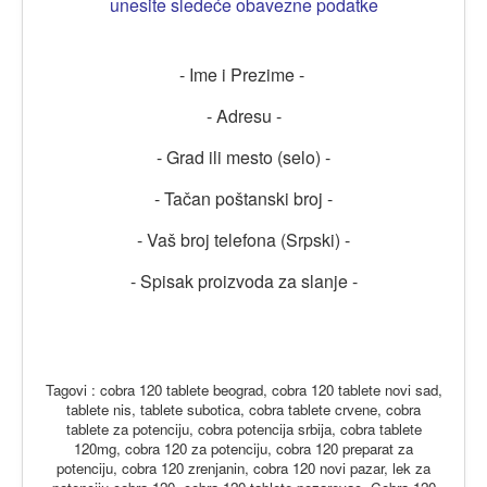
unesite sledeće obavezne podatke
- Ime i Prezime -
- Adresu -
- Grad ili mesto (selo) -
- Tačan poštanski broj -
- Vaš broj telefona (Srpski) -
- Spisak proizvoda za slanje -
Tagovi : cobra 120 tablete beograd, cobra 120 tablete novi sad,
tablete nis, tablete subotica, cobra tablete crvene, cobra
tablete za potenciju, cobra potencija srbija, cobra tablete
120mg, cobra 120 za potenciju, cobra 120 preparat za
potenciju, cobra 120 zrenjanin, cobra 120 novi pazar, lek za