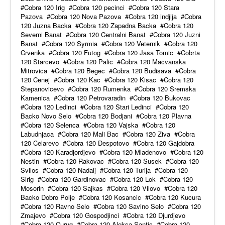
Cobra 120 Irig
Cobra 120 pecinci
Cobra 120 Stara
Pazova
Cobra 120 Nova Pazova
Cobra 120 indjija
Cobra
120 Juzna Backa
Cobra 120 Zapadna Backa
Cobra 120
Severni Banat
Cobra 120 Centralni Banat
Cobra 120 Juzni
Banat
Cobra 120 Syrmia
Cobra 120 Veternik
Cobra 120
Crvenka
Cobra 120 Futog
Cobra 120 Jasa Tomic
Cobrta
120 Starcevo
Cobra 120 Palic
Cobra 120 Macvanska
Mitrovica
Cobra 120 Begec
Cobra 120 Budisava
Cobra
120 Cenej
Cobra 120 Kac
Cobra 120 Kisac
Cobra 120
Stepanovicevo
Cobra 120 Rumenka
Cobra 120 Sremska
Kamenica
Cobra 120 Petrovaradin
Cobra 120 Bukovac
Cobra 120 Ledinci
Cobra 120 Stari Ledinci
Cobra 120
Backo Novo Selo
Cobra 120 Bodjani
Cobra 120 Plavna
Cobra 120 Selenca
Cobra 120 Vajska
Cobra 120
Labudnjaca
Cobra 120 Mali Bac
Cobra 120 Ziva
Cobra
120 Celarevo
Cobra 120 Despotovo
Cobra 120 Gajdobra
Cobra 120 Karadjordjevo
Cobra 120 Mladenovo
Cobra 120
Nestin
Cobra 120 Rakovac
Cobra 120 Susek
Cobra 120
Svilos
Cobra 120 Nadalj
Cobra 120 Turija
Cobra 120
Sirig
Cobra 120 Gardinovac
Cobra 120 Lok
Cobra 120
Mosorin
Cobra 120 Sajkas
Cobra 120 Vilovo
Cobra 120
Backo Dobro Polje
Cobra 120 Kosancic
Cobra 120 Kucura
Cobra 120 Ravno Selo
Cobra 120 Savino Selo
Cobra 120
Zmajevo
Cobra 120 Gospodjinci
Cobra 120 Djurdjevo
Cobra 120 Curug
Cobra 120 Aleksa Santic
Cobra 120