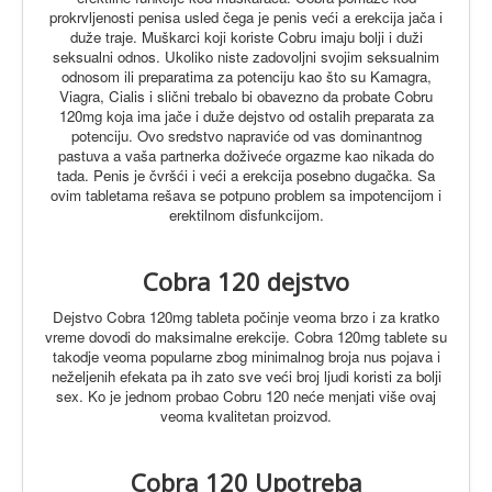
prokrvljenosti penisa usled čega je penis veći a erekcija jača i
duže traje.
Muškarci koji koriste Cobru imaju bolji i duži
seksualni odnos. Ukoliko niste zadovoljni svojim seksualnim
odnosom ili preparatima za potenciju kao što su Kamagra,
Viagra, Cialis i slični trebalo bi obavezno da probate Cobru
120mg koja ima jače i duže dejstvo od ostalih preparata za
potenciju.
Ovo sredstvo napraviće od vas dominantnog
pastuva a vaša partnerka doživeće orgazme kao nikada do
tada. Penis je čvršći i veći a erekcija posebno dugačka. Sa
ovim tabletama rešava se potpuno problem sa impotencijom i
erektilnom disfunkcijom.
Cobra 120 dejstvo
Dejstvo Cobra 120mg tableta počinje veoma brzo i za kratko
vreme dovodi do maksimalne erekcije.
Cobra 120mg tablete su
takodje veoma popularne zbog minimalnog broja nus pojava i
neželjenih efekata pa ih zato sve veći broj ljudi koristi za bolji
sex. Ko je jednom probao Cobru 120 neće menjati više ovaj
veoma kvalitetan proizvod.
Cobra 120 Upotreba