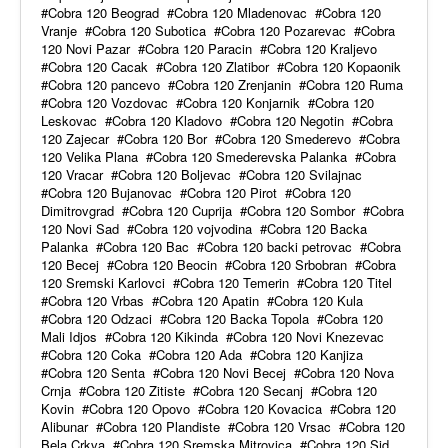
Cobra 120 Beograd
Cobra 120 Mladenovac
Cobra 120
Vranje
Cobra 120 Subotica
Cobra 120 Pozarevac
Cobra
120 Novi Pazar
Cobra 120 Paracin
Cobra 120 Kraljevo
Cobra 120 Cacak
Cobra 120 Zlatibor
Cobra 120 Kopaonik
Cobra 120 pancevo
Cobra 120 Zrenjanin
Cobra 120 Ruma
Cobra 120 Vozdovac
Cobra 120 Konjarnik
Cobra 120
Leskovac
Cobra 120 Kladovo
Cobra 120 Negotin
Cobra
120 Zajecar
Cobra 120 Bor
Cobra 120 Smederevo
Cobra
120 Velika Plana
Cobra 120 Smederevska Palanka
Cobra
120 Vracar
Cobra 120 Boljevac
Cobra 120 Svilajnac
Cobra 120 Bujanovac
Cobra 120 Pirot
Cobra 120
Dimitrovgrad
Cobra 120 Cuprija
Cobra 120 Sombor
Cobra
120 Novi Sad
Cobra 120 vojvodina
Cobra 120 Backa
Palanka
Cobra 120 Bac
Cobra 120 backi petrovac
Cobra
120 Becej
Cobra 120 Beocin
Cobra 120 Srbobran
Cobra
120 Sremski Karlovci
Cobra 120 Temerin
Cobra 120 Titel
Cobra 120 Vrbas
Cobra 120 Apatin
Cobra 120 Kula
Cobra 120 Odzaci
Cobra 120 Backa Topola
Cobra 120
Mali Idjos
Cobra 120 Kikinda
Cobra 120 Novi Knezevac
Cobra 120 Coka
Cobra 120 Ada
Cobra 120 Kanjiza
Cobra 120 Senta
Cobra 120 Novi Becej
Cobra 120 Nova
Crnja
Cobra 120 Zitiste
Cobra 120 Secanj
Cobra 120
Kovin
Cobra 120 Opovo
Cobra 120 Kovacica
Cobra 120
Alibunar
Cobra 120 Plandiste
Cobra 120 Vrsac
Cobra 120
Bela Crkva
Cobra 120 Sremska Mitrovica
Cobra 120 Sid