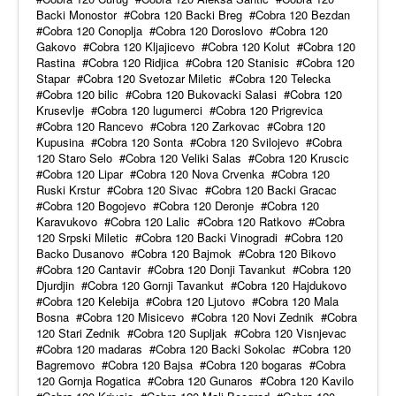
Backi Monostor
Cobra 120 Backi Breg
Cobra 120 Bezdan
Cobra 120 Conoplja
Cobra 120 Doroslovo
Cobra 120
Gakovo
Cobra 120 Kljajicevo
Cobra 120 Kolut
Cobra 120
Rastina
Cobra 120 Ridjica
Cobra 120 Stanisic
Cobra 120
Stapar
Cobra 120 Svetozar Miletic
Cobra 120 Telecka
Cobra 120 bilic
Cobra 120 Bukovacki Salasi
Cobra 120
Krusevlje
Cobra 120 lugumerci
Cobra 120 Prigrevica
Cobra 120 Rancevo
Cobra 120 Zarkovac
Cobra 120
Kupusina
Cobra 120 Sonta
Cobra 120 Svilojevo
Cobra
120 Staro Selo
Cobra 120 Veliki Salas
Cobra 120 Kruscic
Cobra 120 Lipar
Cobra 120 Nova Crvenka
Cobra 120
Ruski Krstur
Cobra 120 Sivac
Cobra 120 Backi Gracac
Cobra 120 Bogojevo
Cobra 120 Deronje
Cobra 120
Karavukovo
Cobra 120 Lalic
Cobra 120 Ratkovo
Cobra
120 Srpski Miletic
Cobra 120 Backi Vinogradi
Cobra 120
Backo Dusanovo
Cobra 120 Bajmok
Cobra 120 Bikovo
Cobra 120 Cantavir
Cobra 120 Donji Tavankut
Cobra 120
Djurdjin
Cobra 120 Gornji Tavankut
Cobra 120 Hajdukovo
Cobra 120 Kelebija
Cobra 120 Ljutovo
Cobra 120 Mala
Bosna
Cobra 120 Misicevo
Cobra 120 Novi Zednik
Cobra
120 Stari Zednik
Cobra 120 Supljak
Cobra 120 Visnjevac
Cobra 120 madaras
Cobra 120 Backi Sokolac
Cobra 120
Bagremovo
Cobra 120 Bajsa
Cobra 120 bogaras
Cobra
120 Gornja Rogatica
Cobra 120 Gunaros
Cobra 120 Kavilo