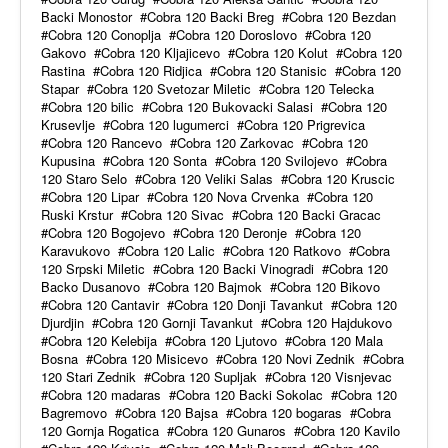
Backi Monostor
Cobra 120 Backi Breg
Cobra 120 Bezdan
Cobra 120 Conoplja
Cobra 120 Doroslovo
Cobra 120
Gakovo
Cobra 120 Kljajicevo
Cobra 120 Kolut
Cobra 120
Rastina
Cobra 120 Ridjica
Cobra 120 Stanisic
Cobra 120
Stapar
Cobra 120 Svetozar Miletic
Cobra 120 Telecka
Cobra 120 bilic
Cobra 120 Bukovacki Salasi
Cobra 120
Krusevlje
Cobra 120 lugumerci
Cobra 120 Prigrevica
Cobra 120 Rancevo
Cobra 120 Zarkovac
Cobra 120
Kupusina
Cobra 120 Sonta
Cobra 120 Svilojevo
Cobra
120 Staro Selo
Cobra 120 Veliki Salas
Cobra 120 Kruscic
Cobra 120 Lipar
Cobra 120 Nova Crvenka
Cobra 120
Ruski Krstur
Cobra 120 Sivac
Cobra 120 Backi Gracac
Cobra 120 Bogojevo
Cobra 120 Deronje
Cobra 120
Karavukovo
Cobra 120 Lalic
Cobra 120 Ratkovo
Cobra
120 Srpski Miletic
Cobra 120 Backi Vinogradi
Cobra 120
Backo Dusanovo
Cobra 120 Bajmok
Cobra 120 Bikovo
Cobra 120 Cantavir
Cobra 120 Donji Tavankut
Cobra 120
Djurdjin
Cobra 120 Gornji Tavankut
Cobra 120 Hajdukovo
Cobra 120 Kelebija
Cobra 120 Ljutovo
Cobra 120 Mala
Bosna
Cobra 120 Misicevo
Cobra 120 Novi Zednik
Cobra
120 Stari Zednik
Cobra 120 Supljak
Cobra 120 Visnjevac
Cobra 120 madaras
Cobra 120 Backi Sokolac
Cobra 120
Bagremovo
Cobra 120 Bajsa
Cobra 120 bogaras
Cobra
120 Gornja Rogatica
Cobra 120 Gunaros
Cobra 120 Kavilo