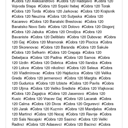
Cobra 120 Aleksandrovo
Cobra 120 Radojevo
Cobra 120
Vojvoda Stepa
Cobra 120 Srpski Itebej
Cobra 120 Torak
Cobra 120 Torda
Cobra 120 Jarkovac
Cobra 120 Krajisnik
Cobra 120 Neuzina
Cobra 120 Sutjeska
Cobra 120
Kacarevo
Cobra 120 Banatski Brestovac
Cobra 120
Banatsko Novo Selo
Cobra 120 Dolovo
Cobra 120 Glogonj
Cobra 120 Jabuka
Cobra 120 Omoljica
Cobra 120
Bavaniste
Cobra 120 Deliblato
Cobra 120 Dubovac
Cobra
120 Gaj
Cobra 120 Mramorak
Cobra 120 Plocica
Cobra
120 Skorenovac
Cobra 120 Baranda
Cobra 120 Sakule
Cobra 120 Sefkerin
Cobra 120 Crepaja
Cobra 120
Debeljaca
Cobra 120 Padina
Cobra 120 Samos
Cobra
120 Uzdin
Cobra 120 Dobrica
Cobra 120 Ilandza
Cobra
120 Lokve
Cobra 120 nikolinci
Cobra 120 Seleus
Cobra
120 Vladimirovac
Cobra 120 Hajducica
Cobra 120 Velika
Greda
Cobra 120 jermenovci
Cobra 120 Margita
Cobra
120 Gudurica
Cobra 120 Izbiste
Cobra 120 Pavlis
Cobra
120 Uljma
Cobra 120 Veliko Srediste
Cobra 120 Vlajkovac
Cobra 120 Zagajica
Cobra 120 Jasenovo
Cobra 120
Kusic
Cobra 120 Vracev Gaj
Cobra 120 Lacarak
Cobra
120 Calma
Cobra 120 Divos
Cobra 120 Grgurevci
Cobra
120 Jarak
Cobra 120 Kuzmin
Cobra 120 Mandjelos
Cobra
120 Martinci
Cobra 120 Nocaj
Cobra 120 Ravnje
Cobra
120 Sals Nocajski
Cobra 120 Sasinci
Cobra 120 Veliki
Radinci
Cobra 120 Adasevci
Cobra 120 Bacinci
Cobra