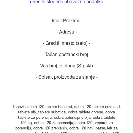
unesite sledeće obavezne podatke
- Ime i Prezime -
- Adresu -
- Grad ili mesto (selo) -
- Tačan poštanski broj -
- Vaš broj telefona (Srpski) -
- Spisak proizvoda za slanje -
Tagovi : cobra 120 tablete beograd, cobra 120 tablete novi sad,
tablete nis, tablete subotica, cobra tablete crvene, cobra
tablete za potenciju, cobra potencija srbija, cobra tablete
120mg, cobra 120 za potenciju, cobra 120 preparat za
potenciju, cobra 120 zrenjanin, cobra 120 novi pazar, lek za