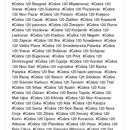
Cobra 120 Beograd
Cobra 120 Mladenovac
Cobra 120
Vranje
Cobra 120 Subotica
Cobra 120 Pozarevac
Cobra
120 Novi Pazar
Cobra 120 Paracin
Cobra 120 Kraljevo
Cobra 120 Cacak
Cobra 120 Zlatibor
Cobra 120 Kopaonik
Cobra 120 pancevo
Cobra 120 Zrenjanin
Cobra 120 Ruma
Cobra 120 Vozdovac
Cobra 120 Konjarnik
Cobra 120
Leskovac
Cobra 120 Kladovo
Cobra 120 Negotin
Cobra
120 Zajecar
Cobra 120 Bor
Cobra 120 Smederevo
Cobra
120 Velika Plana
Cobra 120 Smederevska Palanka
Cobra
120 Vracar
Cobra 120 Boljevac
Cobra 120 Svilajnac
Cobra 120 Bujanovac
Cobra 120 Pirot
Cobra 120
Dimitrovgrad
Cobra 120 Cuprija
Cobra 120 Sombor
Cobra
120 Novi Sad
Cobra 120 vojvodina
Cobra 120 Backa
Palanka
Cobra 120 Bac
Cobra 120 backi petrovac
Cobra
120 Becej
Cobra 120 Beocin
Cobra 120 Srbobran
Cobra
120 Sremski Karlovci
Cobra 120 Temerin
Cobra 120 Titel
Cobra 120 Vrbas
Cobra 120 Apatin
Cobra 120 Kula
Cobra 120 Odzaci
Cobra 120 Backa Topola
Cobra 120
Mali Idjos
Cobra 120 Kikinda
Cobra 120 Novi Knezevac
Cobra 120 Coka
Cobra 120 Ada
Cobra 120 Kanjiza
Cobra 120 Senta
Cobra 120 Novi Becej
Cobra 120 Nova
Crnja
Cobra 120 Zitiste
Cobra 120 Secanj
Cobra 120
Kovin
Cobra 120 Opovo
Cobra 120 Kovacica
Cobra 120
Alibunar
Cobra 120 Plandiste
Cobra 120 Vrsac
Cobra 120
Bela Crkva
Cobra 120 Sremska Mitrovica
Cobra 120 Sid