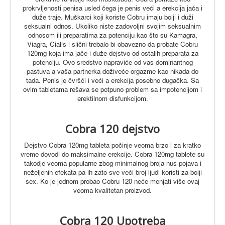
prokrvljenosti penisa usled čega je penis veći a erekcija jača i
duže traje.
Muškarci koji koriste Cobru imaju bolji i duži
seksualni odnos. Ukoliko niste zadovoljni svojim seksualnim
odnosom ili preparatima za potenciju kao što su Kamagra,
Viagra, Cialis i slični trebalo bi obavezno da probate Cobru
120mg koja ima jače i duže dejstvo od ostalih preparata za
potenciju.
Ovo sredstvo napraviće od vas dominantnog
pastuva a vaša partnerka doživeće orgazme kao nikada do
tada. Penis je čvršći i veći a erekcija posebno dugačka. Sa
ovim tabletama rešava se potpuno problem sa impotencijom i
erektilnom disfunkcijom.
Cobra 120 dejstvo
Dejstvo Cobra 120mg tableta počinje veoma brzo i za kratko
vreme dovodi do maksimalne erekcije.
Cobra 120mg tablete su
takodje veoma popularne zbog minimalnog broja nus pojava i
neželjenih efekata pa ih zato sve veći broj ljudi koristi za bolji
sex. Ko je jednom probao Cobru 120 neće menjati više ovaj
veoma kvalitetan proizvod.
Cobra 120 Upotreba