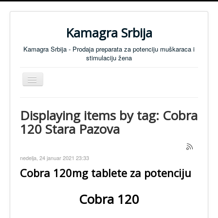
Kamagra Srbija
Kamagra Srbija - Prodaja preparata za potenciju muškaraca i
stimulaciju žena
Isključi
navigaciju
Preparati za Muškarce
Displaying items by tag: Cobra
Preparati za Žene
120 Stara Pazova
Tablete za koncentraciju
SVI PREPARATI
nedelja, 24 januar 2021 23:33
Preparati za Potenciju - Cenovnik
Cobra 120mg tablete za potenciju
Anti Mamurluk
Cobra 120
KONTAKT