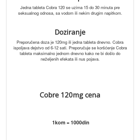
Jedna tableta Cobra 120 se uzima 15 do 30 minuta pre
seksualnog odnosa, sa vodom ili nekim drugim napitkom.
Doziranje
Preporučena doza je 120mg ili jedna tableta dnevno. Cobra
ispoljava dejstvo od 6-12 sati.
Preporučuje se koršćenje Cobra
tableta maksimalno jednom dnevno kako ne bi došlo do
neželjenih efekata ili nus pojava.
Cobre 120mg cena
1kom = 1000din