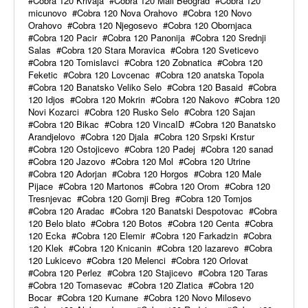
Cobra 120 Krivaja
Cobra 120 Mali Beograd
Cobra 120
micunovo
Cobra 120 Nova Orahovo
Cobra 120 Novo
Orahovo
Cobra 120 Njegosevo
Cobra 120 Obornjaca
Cobra 120 Pacir
Cobra 120 Panonija
Cobra 120 Srednji
Salas
Cobra 120 Stara Moravica
Cobra 120 Sveticevo
Cobra 120 Tomislavci
Cobra 120 Zobnatica
Cobra 120
Feketic
Cobra 120 Lovcenac
Cobra 120 anatska Topola
Cobra 120 Banatsko Veliko Selo
Cobra 120 Basaid
Cobra
120 Idjos
Cobra 120 Mokrin
Cobra 120 Nakovo
Cobra 120
Novi Kozarci
Cobra 120 Rusko Selo
Cobra 120 Sajan
Cobra 120 Bikac
Cobra 120 VincaID
Cobra 120 Banatsko
Arandjelovo
Cobra 120 Djala
Cobra 120 Srpski Krstur
Cobra 120 Ostojicevo
Cobra 120 Padej
Cobra 120 sanad
Cobra 120 Jazovo
Cobra 120 Mol
Cobra 120 Utrine
Cobra 120 Adorjan
Cobra 120 Horgos
Cobra 120 Male
Pijace
Cobra 120 Martonos
Cobra 120 Orom
Cobra 120
Tresnjevac
Cobra 120 Gornji Breg
Cobra 120 Tomjos
Cobra 120 Aradac
Cobra 120 Banatski Despotovac
Cobra
120 Belo blato
Cobra 120 Botos
Cobra 120 Centa
Cobra
120 Ecka
Cobra 120 Elemir
Cobra 120 Farkadzin
Cobra
120 Klek
Cobra 120 Knicanin
Cobra 120 lazarevo
Cobra
120 Lukicevo
Cobra 120 Melenci
Cobra 120 Orlovat
Cobra 120 Perlez
Cobra 120 Stajicevo
Cobra 120 Taras
Cobra 120 Tomasevac
Cobra 120 Zlatica
Cobra 120
Bocar
Cobra 120 Kumane
Cobra 120 Novo Milosevo