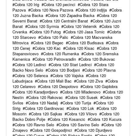
Cobra 120 Irig
Cobra 120 pecinci
Cobra 120 Stara
Pazova
Cobra 120 Nova Pazova
Cobra 120 indjija
Cobra
120 Juzna Backa
Cobra 120 Zapadna Backa
Cobra 120
Severni Banat
Cobra 120 Centralni Banat
Cobra 120 Juzni
Banat
Cobra 120 Syrmia
Cobra 120 Veternik
Cobra 120
Crvenka
Cobra 120 Futog
Cobra 120 Jasa Tomic
Cobrta
120 Starcevo
Cobra 120 Palic
Cobra 120 Macvanska
Mitrovica
Cobra 120 Begec
Cobra 120 Budisava
Cobra
120 Cenej
Cobra 120 Kac
Cobra 120 Kisac
Cobra 120
Stepanovicevo
Cobra 120 Rumenka
Cobra 120 Sremska
Kamenica
Cobra 120 Petrovaradin
Cobra 120 Bukovac
Cobra 120 Ledinci
Cobra 120 Stari Ledinci
Cobra 120
Backo Novo Selo
Cobra 120 Bodjani
Cobra 120 Plavna
Cobra 120 Selenca
Cobra 120 Vajska
Cobra 120
Labudnjaca
Cobra 120 Mali Bac
Cobra 120 Ziva
Cobra
120 Celarevo
Cobra 120 Despotovo
Cobra 120 Gajdobra
Cobra 120 Karadjordjevo
Cobra 120 Mladenovo
Cobra 120
Nestin
Cobra 120 Rakovac
Cobra 120 Susek
Cobra 120
Svilos
Cobra 120 Nadalj
Cobra 120 Turija
Cobra 120
Sirig
Cobra 120 Gardinovac
Cobra 120 Lok
Cobra 120
Mosorin
Cobra 120 Sajkas
Cobra 120 Vilovo
Cobra 120
Backo Dobro Polje
Cobra 120 Kosancic
Cobra 120 Kucura
Cobra 120 Ravno Selo
Cobra 120 Savino Selo
Cobra 120
Zmajevo
Cobra 120 Gospodjinci
Cobra 120 Djurdjevo
Cobra 120 Curug
Cobra 120 Aleksa Santic
Cobra 120