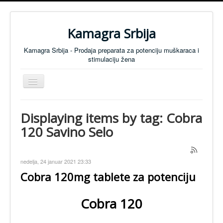
Kamagra Srbija
Kamagra Srbija - Prodaja preparata za potenciju muškaraca i
stimulaciju žena
Isključi
navigaciju
Preparati za Muškarce
Displaying items by tag: Cobra
Preparati za Žene
120 Savino Selo
Tablete za koncentraciju
SVI PREPARATI
nedelja, 24 januar 2021 23:33
Preparati za Potenciju - Cenovnik
Cobra 120mg tablete za potenciju
Anti Mamurluk
Cobra 120
KONTAKT