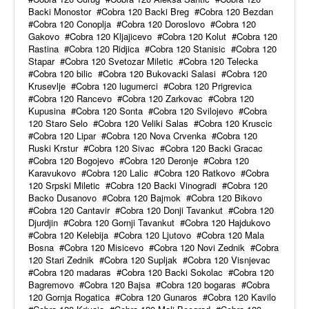
Backi Monostor
Cobra 120 Backi Breg
Cobra 120 Bezdan
Cobra 120 Conoplja
Cobra 120 Doroslovo
Cobra 120
Gakovo
Cobra 120 Kljajicevo
Cobra 120 Kolut
Cobra 120
Rastina
Cobra 120 Ridjica
Cobra 120 Stanisic
Cobra 120
Stapar
Cobra 120 Svetozar Miletic
Cobra 120 Telecka
Cobra 120 bilic
Cobra 120 Bukovacki Salasi
Cobra 120
Krusevlje
Cobra 120 lugumerci
Cobra 120 Prigrevica
Cobra 120 Rancevo
Cobra 120 Zarkovac
Cobra 120
Kupusina
Cobra 120 Sonta
Cobra 120 Svilojevo
Cobra
120 Staro Selo
Cobra 120 Veliki Salas
Cobra 120 Kruscic
Cobra 120 Lipar
Cobra 120 Nova Crvenka
Cobra 120
Ruski Krstur
Cobra 120 Sivac
Cobra 120 Backi Gracac
Cobra 120 Bogojevo
Cobra 120 Deronje
Cobra 120
Karavukovo
Cobra 120 Lalic
Cobra 120 Ratkovo
Cobra
120 Srpski Miletic
Cobra 120 Backi Vinogradi
Cobra 120
Backo Dusanovo
Cobra 120 Bajmok
Cobra 120 Bikovo
Cobra 120 Cantavir
Cobra 120 Donji Tavankut
Cobra 120
Djurdjin
Cobra 120 Gornji Tavankut
Cobra 120 Hajdukovo
Cobra 120 Kelebija
Cobra 120 Ljutovo
Cobra 120 Mala
Bosna
Cobra 120 Misicevo
Cobra 120 Novi Zednik
Cobra
120 Stari Zednik
Cobra 120 Supljak
Cobra 120 Visnjevac
Cobra 120 madaras
Cobra 120 Backi Sokolac
Cobra 120
Bagremovo
Cobra 120 Bajsa
Cobra 120 bogaras
Cobra
120 Gornja Rogatica
Cobra 120 Gunaros
Cobra 120 Kavilo