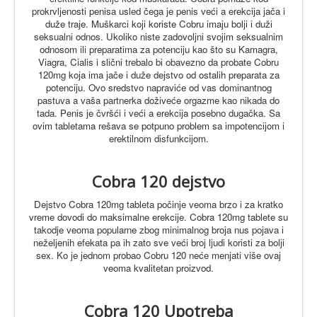
prokrvljenosti penisa usled čega je penis veći a erekcija jača i
duže traje.
Muškarci koji koriste Cobru imaju bolji i duži
seksualni odnos. Ukoliko niste zadovoljni svojim seksualnim
odnosom ili preparatima za potenciju kao što su Kamagra,
Viagra, Cialis i slični trebalo bi obavezno da probate Cobru
120mg koja ima jače i duže dejstvo od ostalih preparata za
potenciju.
Ovo sredstvo napraviće od vas dominantnog
pastuva a vaša partnerka doživeće orgazme kao nikada do
tada. Penis je čvršći i veći a erekcija posebno dugačka. Sa
ovim tabletama rešava se potpuno problem sa impotencijom i
erektilnom disfunkcijom.
Cobra 120 dejstvo
Dejstvo Cobra 120mg tableta počinje veoma brzo i za kratko
vreme dovodi do maksimalne erekcije.
Cobra 120mg tablete su
takodje veoma popularne zbog minimalnog broja nus pojava i
neželjenih efekata pa ih zato sve veći broj ljudi koristi za bolji
sex. Ko je jednom probao Cobru 120 neće menjati više ovaj
veoma kvalitetan proizvod.
Cobra 120 Upotreba