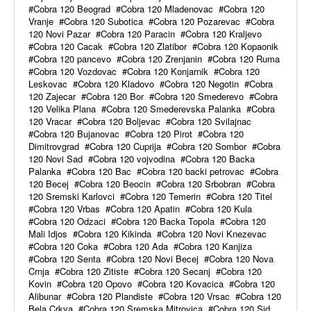
Cobra 120 Beograd
Cobra 120 Mladenovac
Cobra 120
Vranje
Cobra 120 Subotica
Cobra 120 Pozarevac
Cobra
120 Novi Pazar
Cobra 120 Paracin
Cobra 120 Kraljevo
Cobra 120 Cacak
Cobra 120 Zlatibor
Cobra 120 Kopaonik
Cobra 120 pancevo
Cobra 120 Zrenjanin
Cobra 120 Ruma
Cobra 120 Vozdovac
Cobra 120 Konjarnik
Cobra 120
Leskovac
Cobra 120 Kladovo
Cobra 120 Negotin
Cobra
120 Zajecar
Cobra 120 Bor
Cobra 120 Smederevo
Cobra
120 Velika Plana
Cobra 120 Smederevska Palanka
Cobra
120 Vracar
Cobra 120 Boljevac
Cobra 120 Svilajnac
Cobra 120 Bujanovac
Cobra 120 Pirot
Cobra 120
Dimitrovgrad
Cobra 120 Cuprija
Cobra 120 Sombor
Cobra
120 Novi Sad
Cobra 120 vojvodina
Cobra 120 Backa
Palanka
Cobra 120 Bac
Cobra 120 backi petrovac
Cobra
120 Becej
Cobra 120 Beocin
Cobra 120 Srbobran
Cobra
120 Sremski Karlovci
Cobra 120 Temerin
Cobra 120 Titel
Cobra 120 Vrbas
Cobra 120 Apatin
Cobra 120 Kula
Cobra 120 Odzaci
Cobra 120 Backa Topola
Cobra 120
Mali Idjos
Cobra 120 Kikinda
Cobra 120 Novi Knezevac
Cobra 120 Coka
Cobra 120 Ada
Cobra 120 Kanjiza
Cobra 120 Senta
Cobra 120 Novi Becej
Cobra 120 Nova
Crnja
Cobra 120 Zitiste
Cobra 120 Secanj
Cobra 120
Kovin
Cobra 120 Opovo
Cobra 120 Kovacica
Cobra 120
Alibunar
Cobra 120 Plandiste
Cobra 120 Vrsac
Cobra 120
Bela Crkva
Cobra 120 Sremska Mitrovica
Cobra 120 Sid