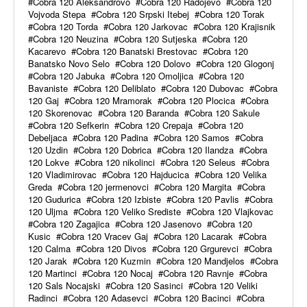
Cobra 120 Aleksandrovo
Cobra 120 Radojevo
Cobra 120
Vojvoda Stepa
Cobra 120 Srpski Itebej
Cobra 120 Torak
Cobra 120 Torda
Cobra 120 Jarkovac
Cobra 120 Krajisnik
Cobra 120 Neuzina
Cobra 120 Sutjeska
Cobra 120
Kacarevo
Cobra 120 Banatski Brestovac
Cobra 120
Banatsko Novo Selo
Cobra 120 Dolovo
Cobra 120 Glogonj
Cobra 120 Jabuka
Cobra 120 Omoljica
Cobra 120
Bavaniste
Cobra 120 Deliblato
Cobra 120 Dubovac
Cobra
120 Gaj
Cobra 120 Mramorak
Cobra 120 Plocica
Cobra
120 Skorenovac
Cobra 120 Baranda
Cobra 120 Sakule
Cobra 120 Sefkerin
Cobra 120 Crepaja
Cobra 120
Debeljaca
Cobra 120 Padina
Cobra 120 Samos
Cobra
120 Uzdin
Cobra 120 Dobrica
Cobra 120 Ilandza
Cobra
120 Lokve
Cobra 120 nikolinci
Cobra 120 Seleus
Cobra
120 Vladimirovac
Cobra 120 Hajducica
Cobra 120 Velika
Greda
Cobra 120 jermenovci
Cobra 120 Margita
Cobra
120 Gudurica
Cobra 120 Izbiste
Cobra 120 Pavlis
Cobra
120 Uljma
Cobra 120 Veliko Srediste
Cobra 120 Vlajkovac
Cobra 120 Zagajica
Cobra 120 Jasenovo
Cobra 120
Kusic
Cobra 120 Vracev Gaj
Cobra 120 Lacarak
Cobra
120 Calma
Cobra 120 Divos
Cobra 120 Grgurevci
Cobra
120 Jarak
Cobra 120 Kuzmin
Cobra 120 Mandjelos
Cobra
120 Martinci
Cobra 120 Nocaj
Cobra 120 Ravnje
Cobra
120 Sals Nocajski
Cobra 120 Sasinci
Cobra 120 Veliki
Radinci
Cobra 120 Adasevci
Cobra 120 Bacinci
Cobra