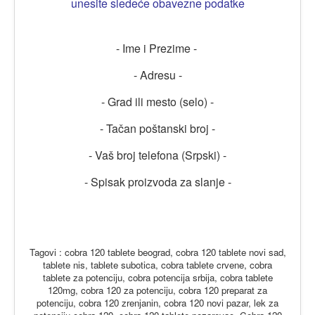
unesite sledeće obavezne podatke
- Ime i Prezime -
- Adresu -
- Grad ili mesto (selo) -
- Tačan poštanski broj -
- Vaš broj telefona (Srpski) -
- Spisak proizvoda za slanje -
Tagovi : cobra 120 tablete beograd, cobra 120 tablete novi sad,
tablete nis, tablete subotica, cobra tablete crvene, cobra
tablete za potenciju, cobra potencija srbija, cobra tablete
120mg, cobra 120 za potenciju, cobra 120 preparat za
potenciju, cobra 120 zrenjanin, cobra 120 novi pazar, lek za