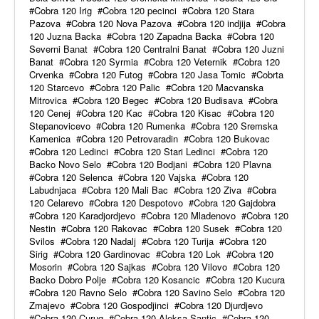
Cobra 120 Irig
Cobra 120 pecinci
Cobra 120 Stara
Pazova
Cobra 120 Nova Pazova
Cobra 120 indjija
Cobra
120 Juzna Backa
Cobra 120 Zapadna Backa
Cobra 120
Severni Banat
Cobra 120 Centralni Banat
Cobra 120 Juzni
Banat
Cobra 120 Syrmia
Cobra 120 Veternik
Cobra 120
Crvenka
Cobra 120 Futog
Cobra 120 Jasa Tomic
Cobrta
120 Starcevo
Cobra 120 Palic
Cobra 120 Macvanska
Mitrovica
Cobra 120 Begec
Cobra 120 Budisava
Cobra
120 Cenej
Cobra 120 Kac
Cobra 120 Kisac
Cobra 120
Stepanovicevo
Cobra 120 Rumenka
Cobra 120 Sremska
Kamenica
Cobra 120 Petrovaradin
Cobra 120 Bukovac
Cobra 120 Ledinci
Cobra 120 Stari Ledinci
Cobra 120
Backo Novo Selo
Cobra 120 Bodjani
Cobra 120 Plavna
Cobra 120 Selenca
Cobra 120 Vajska
Cobra 120
Labudnjaca
Cobra 120 Mali Bac
Cobra 120 Ziva
Cobra
120 Celarevo
Cobra 120 Despotovo
Cobra 120 Gajdobra
Cobra 120 Karadjordjevo
Cobra 120 Mladenovo
Cobra 120
Nestin
Cobra 120 Rakovac
Cobra 120 Susek
Cobra 120
Svilos
Cobra 120 Nadalj
Cobra 120 Turija
Cobra 120
Sirig
Cobra 120 Gardinovac
Cobra 120 Lok
Cobra 120
Mosorin
Cobra 120 Sajkas
Cobra 120 Vilovo
Cobra 120
Backo Dobro Polje
Cobra 120 Kosancic
Cobra 120 Kucura
Cobra 120 Ravno Selo
Cobra 120 Savino Selo
Cobra 120
Zmajevo
Cobra 120 Gospodjinci
Cobra 120 Djurdjevo
Cobra 120 Curug
Cobra 120 Aleksa Santic
Cobra 120