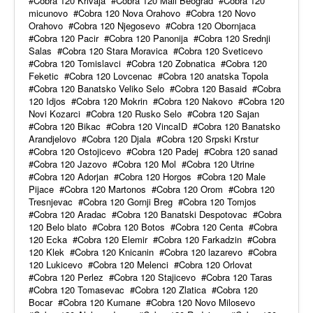
Cobra 120 Krivaja
Cobra 120 Mali Beograd
Cobra 120
micunovo
Cobra 120 Nova Orahovo
Cobra 120 Novo
Orahovo
Cobra 120 Njegosevo
Cobra 120 Obornjaca
Cobra 120 Pacir
Cobra 120 Panonija
Cobra 120 Srednji
Salas
Cobra 120 Stara Moravica
Cobra 120 Sveticevo
Cobra 120 Tomislavci
Cobra 120 Zobnatica
Cobra 120
Feketic
Cobra 120 Lovcenac
Cobra 120 anatska Topola
Cobra 120 Banatsko Veliko Selo
Cobra 120 Basaid
Cobra
120 Idjos
Cobra 120 Mokrin
Cobra 120 Nakovo
Cobra 120
Novi Kozarci
Cobra 120 Rusko Selo
Cobra 120 Sajan
Cobra 120 Bikac
Cobra 120 VincaID
Cobra 120 Banatsko
Arandjelovo
Cobra 120 Djala
Cobra 120 Srpski Krstur
Cobra 120 Ostojicevo
Cobra 120 Padej
Cobra 120 sanad
Cobra 120 Jazovo
Cobra 120 Mol
Cobra 120 Utrine
Cobra 120 Adorjan
Cobra 120 Horgos
Cobra 120 Male
Pijace
Cobra 120 Martonos
Cobra 120 Orom
Cobra 120
Tresnjevac
Cobra 120 Gornji Breg
Cobra 120 Tomjos
Cobra 120 Aradac
Cobra 120 Banatski Despotovac
Cobra
120 Belo blato
Cobra 120 Botos
Cobra 120 Centa
Cobra
120 Ecka
Cobra 120 Elemir
Cobra 120 Farkadzin
Cobra
120 Klek
Cobra 120 Knicanin
Cobra 120 lazarevo
Cobra
120 Lukicevo
Cobra 120 Melenci
Cobra 120 Orlovat
Cobra 120 Perlez
Cobra 120 Stajicevo
Cobra 120 Taras
Cobra 120 Tomasevac
Cobra 120 Zlatica
Cobra 120
Bocar
Cobra 120 Kumane
Cobra 120 Novo Milosevo