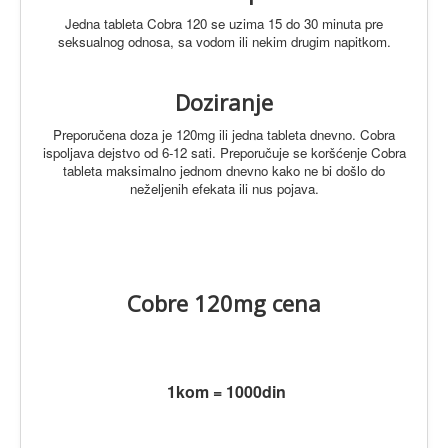
Jedna tableta Cobra 120 se uzima 15 do 30 minuta pre
seksualnog odnosa, sa vodom ili nekim drugim napitkom.
Doziranje
Preporučena doza je 120mg ili jedna tableta dnevno. Cobra
ispoljava dejstvo od 6-12 sati.
Preporučuje se koršćenje Cobra
tableta maksimalno jednom dnevno kako ne bi došlo do
neželjenih efekata ili nus pojava.
Cobre 120mg cena
1kom = 1000din