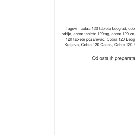
Tagovi : cobra 120 tablete beograd, cobr
srbija, cobra tablete 120mg, cobra 120 za 
120 tablete pozarevac, Cobra 120 Beo
Kraljevo, Cobra 120 Cacak, Cobra 120 
Od ostalih preparata