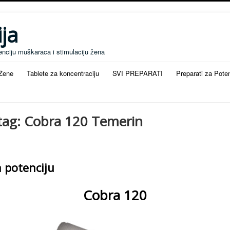
ja
enciju muškaraca i stimulaciju žena
 Žene
Tablete za koncentraciju
SVI PREPARATI
Preparati za Pote
 tag: Cobra 120 Temerin
 potenciju
Cobra 120