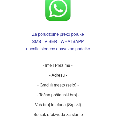
Za porudžbine preko poruke
SMS - VIBER - WHATSAPP
unesite sledeće obavezne podatke
- Ime i Prezime -
- Adresu -
- Grad ili mesto (selo) -
- Tačan poštanski broj -
- Vaš broj telefona (Srpski) -
- Spisak proizvoda za slanje -