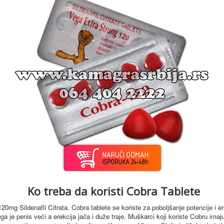
Ko treba da koristi Cobra Tablete
120mg Sildenafil Citrata. Cobra tablete se koriste za poboljšanje potencije i 
a je penis veći a erekcija jača i duže traje.
Muškarci koji koriste Cobru imaju