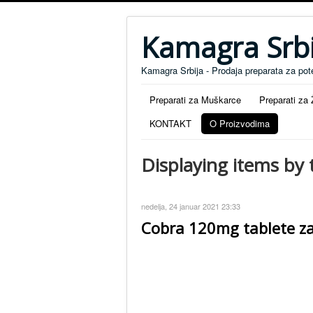
Kamagra Srbi
Kamagra Srbija - Prodaja preparata za pot
Preparati za Muškarce
Preparati za
KONTAKT
O Proizvodima
Displaying items by
nedelja, 24 januar 2021 23:33
Cobra 120mg tablete za