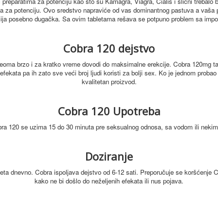
 preparatima za potenciju kao što su Kamagra, Viagra, Cialis i slični trebal
ta za potenciju.
Ovo sredstvo napraviće od vas dominantnog pastuva a vaša 
ekcija posebno dugačka. Sa ovim tabletama rešava se potpuno problem sa impot
Cobra 120 dejstvo
eoma brzo i za kratko vreme dovodi do maksimalne erekcije.
Cobra 120mg ta
efekata pa ih zato sve veći broj ljudi koristi za bolji sex. Ko je jednom pro
kvalitetan proizvod.
Cobra 120 Upotreba
bra 120 se uzima 15 do 30 minuta pre seksualnog odnosa, sa vodom ili nekim
Doziranje
leta dnevno. Cobra ispoljava dejstvo od 6-12 sati.
Preporučuje se koršćenje 
kako ne bi došlo do neželjenih efekata ili nus pojava.