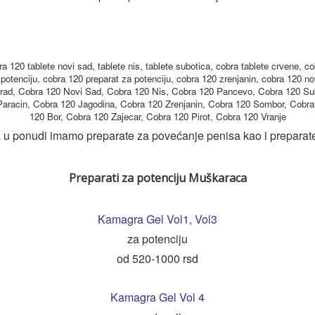
a 120 tablete novi sad, tablete nis, tablete subotica, cobra tablete crvene, co
potenciju, cobra 120 preparat za potenciju, cobra 120 zrenjanin, cobra 120 no
grad, Cobra 120 Novi Sad, Cobra 120 Nis, Cobra 120 Pancevo, Cobra 120 Su
Paracin, Cobra 120 Jagodina, Cobra 120 Zrenjanin, Cobra 120 Sombor, Cobra
120 Bor, Cobra 120 Zajecar, Cobra 120 Pirot, Cobra 120 Vranje
 u ponudi imamo preparate za povećanje penisa kao i preparat
Preparati za potenciju Muškaraca
Kamagra Gel Vol1
,
Vol3
za potenciju
od 520-1000 rsd
Kamagra Gel Vol 4