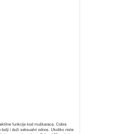
erektilne funkcije kod muškaraca. Cobra
 bolji i duži seksualni odnos. Ukoliko niste