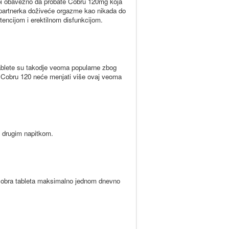
o bi obavezno da probate Cobru 120mg koja
partnerka doživeće orgazme kao nikada do
encijom i erektilnom disfunkcijom.
blete su takodje veoma popularne zbog
bao Cobru 120 neće menjati više ovaj veoma
 drugim napitkom.
Cobra tableta maksimalno jednom dnevno