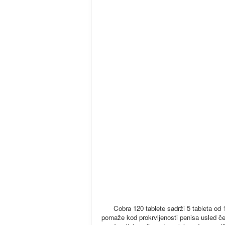
Cobra 120 tablete sadrži 5 tableta od 
pomaže kod prokrvljenosti penisa usled čeg