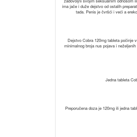
zadovoljni svojim seksualnim odnosom ili
ima jače i duže dejstvo od ostalih prepara
tada. Penis je čvršći i veći a er
Dejstvo Cobra 120mg tableta počinje v
minimalnog broja nus pojava i neželjenih 
Jedna tableta Co
Preporučena doza je 120mg ili jedna tab