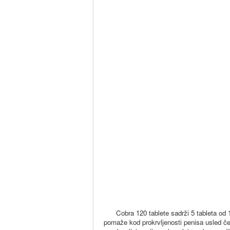
Cobra 120 tablete sadrži 5 tableta od 
pomaže kod prokrvljenosti penisa usled čeg