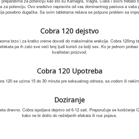
 preparatima za potenciju kao što su Kamagra, Viagra, Cialis i slični trebal
ta za potenciju.
Ovo sredstvo napraviće od vas dominantnog pastuva a vaša 
ekcija posebno dugačka. Sa ovim tabletama rešava se potpuno problem sa impot
Cobra 120 dejstvo
eoma brzo i za kratko vreme dovodi do maksimalne erekcije.
Cobra 120mg ta
efekata pa ih zato sve veći broj ljudi koristi za bolji sex. Ko je jednom pro
kvalitetan proizvod.
Cobra 120 Upotreba
bra 120 se uzima 15 do 30 minuta pre seksualnog odnosa, sa vodom ili nekim
Doziranje
leta dnevno. Cobra ispoljava dejstvo od 6-12 sati.
Preporučuje se koršćenje 
kako ne bi došlo do neželjenih efekata ili nus pojava.