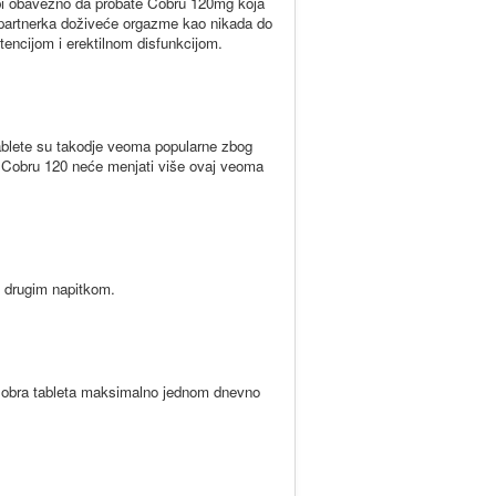
o bi obavezno da probate Cobru 120mg koja
partnerka doživeće orgazme kao nikada do
encijom i erektilnom disfunkcijom.
blete su takodje veoma popularne zbog
bao Cobru 120 neće menjati više ovaj veoma
 drugim napitkom.
Cobra tableta maksimalno jednom dnevno