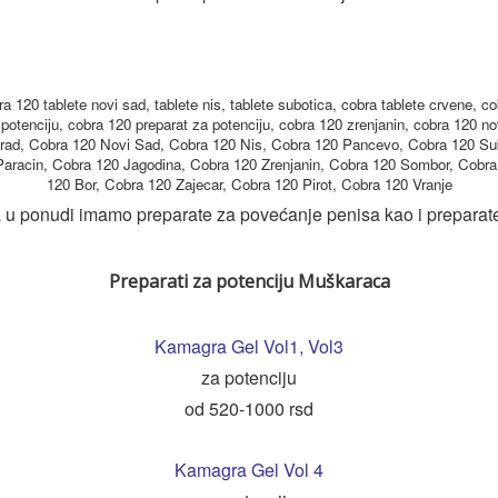
a 120 tablete novi sad, tablete nis, tablete subotica, cobra tablete crvene, co
potenciju, cobra 120 preparat za potenciju, cobra 120 zrenjanin, cobra 120 no
grad, Cobra 120 Novi Sad, Cobra 120 Nis, Cobra 120 Pancevo, Cobra 120 Su
Paracin, Cobra 120 Jagodina, Cobra 120 Zrenjanin, Cobra 120 Sombor, Cobra
120 Bor, Cobra 120 Zajecar, Cobra 120 Pirot, Cobra 120 Vranje
 u ponudi imamo preparate za povećanje penisa kao i preparat
Preparati za potenciju Muškaraca
Kamagra Gel Vol1
,
Vol3
za potenciju
od 520-1000 rsd
Kamagra Gel Vol 4