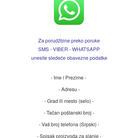
Za porudžbine preko poruke
SMS - VIBER - WHATSAPP
unesite sledeće obavezne podatke
- Ime i Prezime -
- Adresu -
- Grad ili mesto (selo) -
- Tačan poštanski broj -
- Vaš broj telefona (Srpski) -
- Spisak proizvoda za slanje -