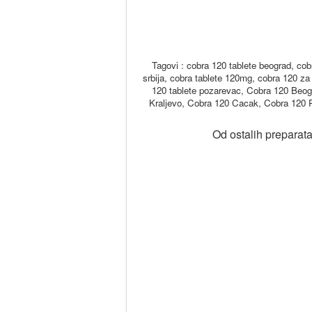
Tagovi : cobra 120 tablete beograd, cobr
srbija, cobra tablete 120mg, cobra 120 za 
120 tablete pozarevac, Cobra 120 Beo
Kraljevo, Cobra 120 Cacak, Cobra 120 
Od ostalih preparata