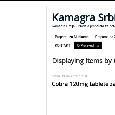
Kamagra Srbi
Kamagra Srbija - Prodaja preparata za pot
Preparati za Muškarce
Preparati za
KONTAKT
O Proizvodima
Displaying items by
nedelja, 24 januar 2021 23:33
Cobra 120mg tablete za