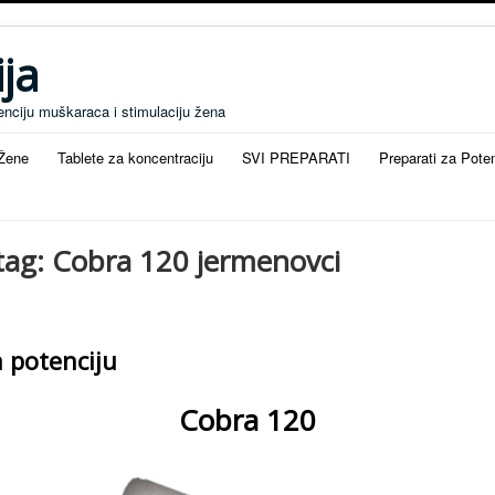
ja
enciju muškaraca i stimulaciju žena
 Žene
Tablete za koncentraciju
SVI PREPARATI
Preparati za Pote
 tag: Cobra 120 jermenovci
 potenciju
Cobra 120