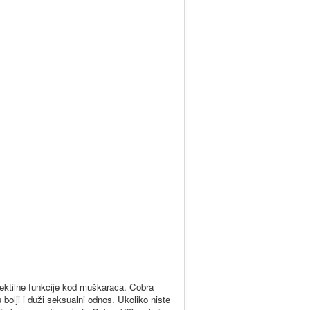
erektilne funkcije kod muškaraca. Cobra
 bolji i duži seksualni odnos. Ukoliko niste