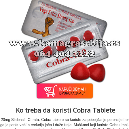
Ko treba da koristi Cobra Tablete
120mg Sildenafil Citrata. Cobra tablete se koriste za poboljšanje potencije i 
a je penis veći a erekcija jača i duže traje.
Muškarci koji koriste Cobru imaju