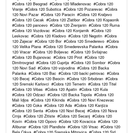
Cobra 120 Beograd
Cobra 120 Mladenovac
Cobra 120
Vranje
Cobra 120 Subotica
Cobra 120 Pozarevac
Cobra
120 Novi Pazar
Cobra 120 Paracin
Cobra 120 Kraljevo
Cobra 120 Cacak
Cobra 120 Zlatibor
Cobra 120 Kopaonik
Cobra 120 pancevo
Cobra 120 Zrenjanin
Cobra 120 Ruma
Cobra 120 Vozdovac
Cobra 120 Konjarnik
Cobra 120
Leskovac
Cobra 120 Kladovo
Cobra 120 Negotin
Cobra
120 Zajecar
Cobra 120 Bor
Cobra 120 Smederevo
Cobra
120 Velika Plana
Cobra 120 Smederevska Palanka
Cobra
120 Vracar
Cobra 120 Boljevac
Cobra 120 Svilajnac
Cobra 120 Bujanovac
Cobra 120 Pirot
Cobra 120
Dimitrovgrad
Cobra 120 Cuprija
Cobra 120 Sombor
Cobra
120 Novi Sad
Cobra 120 vojvodina
Cobra 120 Backa
Palanka
Cobra 120 Bac
Cobra 120 backi petrovac
Cobra
120 Becej
Cobra 120 Beocin
Cobra 120 Srbobran
Cobra
120 Sremski Karlovci
Cobra 120 Temerin
Cobra 120 Titel
Cobra 120 Vrbas
Cobra 120 Apatin
Cobra 120 Kula
Cobra 120 Odzaci
Cobra 120 Backa Topola
Cobra 120
Mali Idjos
Cobra 120 Kikinda
Cobra 120 Novi Knezevac
Cobra 120 Coka
Cobra 120 Ada
Cobra 120 Kanjiza
Cobra 120 Senta
Cobra 120 Novi Becej
Cobra 120 Nova
Crnja
Cobra 120 Zitiste
Cobra 120 Secanj
Cobra 120
Kovin
Cobra 120 Opovo
Cobra 120 Kovacica
Cobra 120
Alibunar
Cobra 120 Plandiste
Cobra 120 Vrsac
Cobra 120
Bela Crkva
Cobra 120 Sremska Mitrovica
Cobra 120 Sid