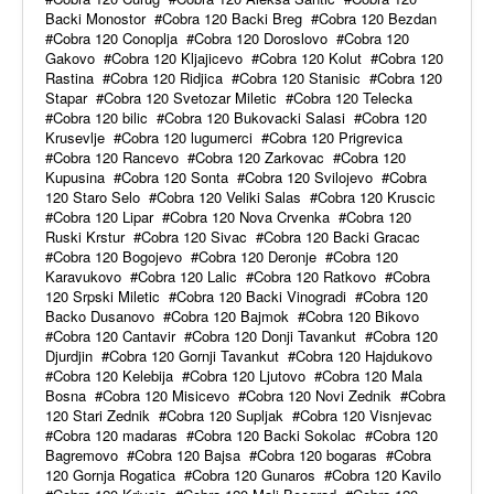
Backi Monostor
Cobra 120 Backi Breg
Cobra 120 Bezdan
Cobra 120 Conoplja
Cobra 120 Doroslovo
Cobra 120
Gakovo
Cobra 120 Kljajicevo
Cobra 120 Kolut
Cobra 120
Rastina
Cobra 120 Ridjica
Cobra 120 Stanisic
Cobra 120
Stapar
Cobra 120 Svetozar Miletic
Cobra 120 Telecka
Cobra 120 bilic
Cobra 120 Bukovacki Salasi
Cobra 120
Krusevlje
Cobra 120 lugumerci
Cobra 120 Prigrevica
Cobra 120 Rancevo
Cobra 120 Zarkovac
Cobra 120
Kupusina
Cobra 120 Sonta
Cobra 120 Svilojevo
Cobra
120 Staro Selo
Cobra 120 Veliki Salas
Cobra 120 Kruscic
Cobra 120 Lipar
Cobra 120 Nova Crvenka
Cobra 120
Ruski Krstur
Cobra 120 Sivac
Cobra 120 Backi Gracac
Cobra 120 Bogojevo
Cobra 120 Deronje
Cobra 120
Karavukovo
Cobra 120 Lalic
Cobra 120 Ratkovo
Cobra
120 Srpski Miletic
Cobra 120 Backi Vinogradi
Cobra 120
Backo Dusanovo
Cobra 120 Bajmok
Cobra 120 Bikovo
Cobra 120 Cantavir
Cobra 120 Donji Tavankut
Cobra 120
Djurdjin
Cobra 120 Gornji Tavankut
Cobra 120 Hajdukovo
Cobra 120 Kelebija
Cobra 120 Ljutovo
Cobra 120 Mala
Bosna
Cobra 120 Misicevo
Cobra 120 Novi Zednik
Cobra
120 Stari Zednik
Cobra 120 Supljak
Cobra 120 Visnjevac
Cobra 120 madaras
Cobra 120 Backi Sokolac
Cobra 120
Bagremovo
Cobra 120 Bajsa
Cobra 120 bogaras
Cobra
120 Gornja Rogatica
Cobra 120 Gunaros
Cobra 120 Kavilo