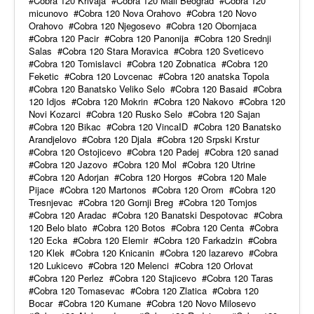
Cobra 120 Krivaja
Cobra 120 Mali Beograd
Cobra 120
micunovo
Cobra 120 Nova Orahovo
Cobra 120 Novo
Orahovo
Cobra 120 Njegosevo
Cobra 120 Obornjaca
Cobra 120 Pacir
Cobra 120 Panonija
Cobra 120 Srednji
Salas
Cobra 120 Stara Moravica
Cobra 120 Sveticevo
Cobra 120 Tomislavci
Cobra 120 Zobnatica
Cobra 120
Feketic
Cobra 120 Lovcenac
Cobra 120 anatska Topola
Cobra 120 Banatsko Veliko Selo
Cobra 120 Basaid
Cobra
120 Idjos
Cobra 120 Mokrin
Cobra 120 Nakovo
Cobra 120
Novi Kozarci
Cobra 120 Rusko Selo
Cobra 120 Sajan
Cobra 120 Bikac
Cobra 120 VincaID
Cobra 120 Banatsko
Arandjelovo
Cobra 120 Djala
Cobra 120 Srpski Krstur
Cobra 120 Ostojicevo
Cobra 120 Padej
Cobra 120 sanad
Cobra 120 Jazovo
Cobra 120 Mol
Cobra 120 Utrine
Cobra 120 Adorjan
Cobra 120 Horgos
Cobra 120 Male
Pijace
Cobra 120 Martonos
Cobra 120 Orom
Cobra 120
Tresnjevac
Cobra 120 Gornji Breg
Cobra 120 Tomjos
Cobra 120 Aradac
Cobra 120 Banatski Despotovac
Cobra
120 Belo blato
Cobra 120 Botos
Cobra 120 Centa
Cobra
120 Ecka
Cobra 120 Elemir
Cobra 120 Farkadzin
Cobra
120 Klek
Cobra 120 Knicanin
Cobra 120 lazarevo
Cobra
120 Lukicevo
Cobra 120 Melenci
Cobra 120 Orlovat
Cobra 120 Perlez
Cobra 120 Stajicevo
Cobra 120 Taras
Cobra 120 Tomasevac
Cobra 120 Zlatica
Cobra 120
Bocar
Cobra 120 Kumane
Cobra 120 Novo Milosevo