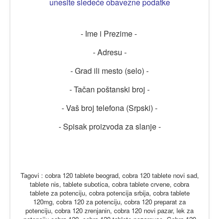
unesite sledeće obavezne podatke
- Ime i Prezime -
- Adresu -
- Grad ili mesto (selo) -
- Tačan poštanski broj -
- Vaš broj telefona (Srpski) -
- Spisak proizvoda za slanje -
Tagovi : cobra 120 tablete beograd, cobra 120 tablete novi sad,
tablete nis, tablete subotica, cobra tablete crvene, cobra
tablete za potenciju, cobra potencija srbija, cobra tablete
120mg, cobra 120 za potenciju, cobra 120 preparat za
potenciju, cobra 120 zrenjanin, cobra 120 novi pazar, lek za