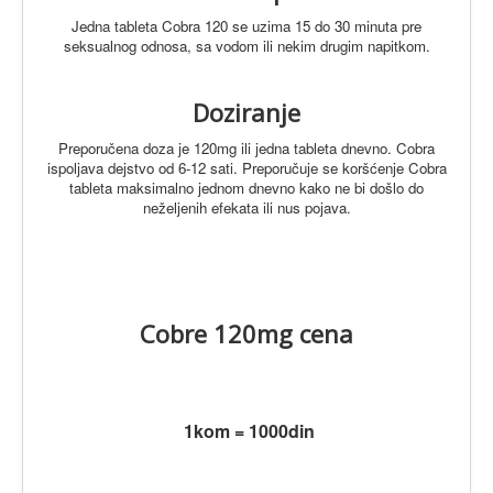
Jedna tableta Cobra 120 se uzima 15 do 30 minuta pre
seksualnog odnosa, sa vodom ili nekim drugim napitkom.
Doziranje
Preporučena doza je 120mg ili jedna tableta dnevno. Cobra
ispoljava dejstvo od 6-12 sati.
Preporučuje se koršćenje Cobra
tableta maksimalno jednom dnevno kako ne bi došlo do
neželjenih efekata ili nus pojava.
Cobre 120mg cena
1kom = 1000din