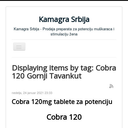
Kamagra Srbija
Kamagra Srbija - Prodaja preparata za potenciju muškaraca i
stimulaciju žena
Isključi
navigaciju
Preparati za Muškarce
Displaying items by tag: Cobra
Preparati za Žene
120 Gornji Tavankut
Tablete za koncentraciju
SVI PREPARATI
nedelja, 24 januar 2021 23:33
Preparati za Potenciju - Cenovnik
Cobra 120mg tablete za potenciju
Anti Mamurluk
Cobra 120
KONTAKT