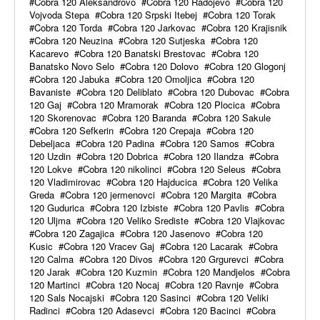
Cobra 120 Aleksandrovo
Cobra 120 Radojevo
Cobra 120
Vojvoda Stepa
Cobra 120 Srpski Itebej
Cobra 120 Torak
Cobra 120 Torda
Cobra 120 Jarkovac
Cobra 120 Krajisnik
Cobra 120 Neuzina
Cobra 120 Sutjeska
Cobra 120
Kacarevo
Cobra 120 Banatski Brestovac
Cobra 120
Banatsko Novo Selo
Cobra 120 Dolovo
Cobra 120 Glogonj
Cobra 120 Jabuka
Cobra 120 Omoljica
Cobra 120
Bavaniste
Cobra 120 Deliblato
Cobra 120 Dubovac
Cobra
120 Gaj
Cobra 120 Mramorak
Cobra 120 Plocica
Cobra
120 Skorenovac
Cobra 120 Baranda
Cobra 120 Sakule
Cobra 120 Sefkerin
Cobra 120 Crepaja
Cobra 120
Debeljaca
Cobra 120 Padina
Cobra 120 Samos
Cobra
120 Uzdin
Cobra 120 Dobrica
Cobra 120 Ilandza
Cobra
120 Lokve
Cobra 120 nikolinci
Cobra 120 Seleus
Cobra
120 Vladimirovac
Cobra 120 Hajducica
Cobra 120 Velika
Greda
Cobra 120 jermenovci
Cobra 120 Margita
Cobra
120 Gudurica
Cobra 120 Izbiste
Cobra 120 Pavlis
Cobra
120 Uljma
Cobra 120 Veliko Srediste
Cobra 120 Vlajkovac
Cobra 120 Zagajica
Cobra 120 Jasenovo
Cobra 120
Kusic
Cobra 120 Vracev Gaj
Cobra 120 Lacarak
Cobra
120 Calma
Cobra 120 Divos
Cobra 120 Grgurevci
Cobra
120 Jarak
Cobra 120 Kuzmin
Cobra 120 Mandjelos
Cobra
120 Martinci
Cobra 120 Nocaj
Cobra 120 Ravnje
Cobra
120 Sals Nocajski
Cobra 120 Sasinci
Cobra 120 Veliki
Radinci
Cobra 120 Adasevci
Cobra 120 Bacinci
Cobra