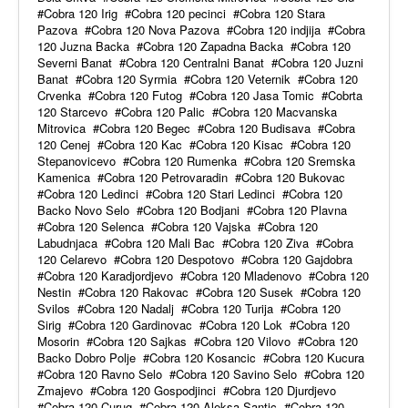
Cobra 120 Irig
Cobra 120 pecinci
Cobra 120 Stara
Pazova
Cobra 120 Nova Pazova
Cobra 120 indjija
Cobra
120 Juzna Backa
Cobra 120 Zapadna Backa
Cobra 120
Severni Banat
Cobra 120 Centralni Banat
Cobra 120 Juzni
Banat
Cobra 120 Syrmia
Cobra 120 Veternik
Cobra 120
Crvenka
Cobra 120 Futog
Cobra 120 Jasa Tomic
Cobrta
120 Starcevo
Cobra 120 Palic
Cobra 120 Macvanska
Mitrovica
Cobra 120 Begec
Cobra 120 Budisava
Cobra
120 Cenej
Cobra 120 Kac
Cobra 120 Kisac
Cobra 120
Stepanovicevo
Cobra 120 Rumenka
Cobra 120 Sremska
Kamenica
Cobra 120 Petrovaradin
Cobra 120 Bukovac
Cobra 120 Ledinci
Cobra 120 Stari Ledinci
Cobra 120
Backo Novo Selo
Cobra 120 Bodjani
Cobra 120 Plavna
Cobra 120 Selenca
Cobra 120 Vajska
Cobra 120
Labudnjaca
Cobra 120 Mali Bac
Cobra 120 Ziva
Cobra
120 Celarevo
Cobra 120 Despotovo
Cobra 120 Gajdobra
Cobra 120 Karadjordjevo
Cobra 120 Mladenovo
Cobra 120
Nestin
Cobra 120 Rakovac
Cobra 120 Susek
Cobra 120
Svilos
Cobra 120 Nadalj
Cobra 120 Turija
Cobra 120
Sirig
Cobra 120 Gardinovac
Cobra 120 Lok
Cobra 120
Mosorin
Cobra 120 Sajkas
Cobra 120 Vilovo
Cobra 120
Backo Dobro Polje
Cobra 120 Kosancic
Cobra 120 Kucura
Cobra 120 Ravno Selo
Cobra 120 Savino Selo
Cobra 120
Zmajevo
Cobra 120 Gospodjinci
Cobra 120 Djurdjevo
Cobra 120 Curug
Cobra 120 Aleksa Santic
Cobra 120