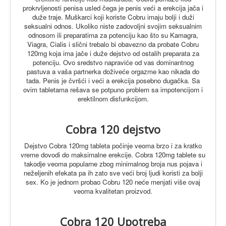
prokrvljenosti penisa usled čega je penis veći a erekcija jača i
duže traje.
Muškarci koji koriste Cobru imaju bolji i duži
seksualni odnos. Ukoliko niste zadovoljni svojim seksualnim
odnosom ili preparatima za potenciju kao što su Kamagra,
Viagra, Cialis i slični trebalo bi obavezno da probate Cobru
120mg koja ima jače i duže dejstvo od ostalih preparata za
potenciju.
Ovo sredstvo napraviće od vas dominantnog
pastuva a vaša partnerka doživeće orgazme kao nikada do
tada. Penis je čvršći i veći a erekcija posebno dugačka. Sa
ovim tabletama rešava se potpuno problem sa impotencijom i
erektilnom disfunkcijom.
Cobra 120 dejstvo
Dejstvo Cobra 120mg tableta počinje veoma brzo i za kratko
vreme dovodi do maksimalne erekcije.
Cobra 120mg tablete su
takodje veoma popularne zbog minimalnog broja nus pojava i
neželjenih efekata pa ih zato sve veći broj ljudi koristi za bolji
sex. Ko je jednom probao Cobru 120 neće menjati više ovaj
veoma kvalitetan proizvod.
Cobra 120 Upotreba