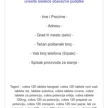
unesite sledeće obavezne podatke
- Ime i Prezime -
- Adresu -
- Grad ili mesto (selo) -
- Tačan poštanski broj -
- Vaš broj telefona (Srpski) -
- Spisak proizvoda za slanje -
Tagovi : cobra 120 tablete beograd, cobra 120 tablete novi sad,
tablete nis, tablete subotica, cobra tablete crvene, cobra
tablete za potenciju, cobra potencija srbija, cobra tablete
120mg, cobra 120 za potenciju, cobra 120 preparat za
potenciju, cobra 120 zrenjanin, cobra 120 novi pazar, lek za