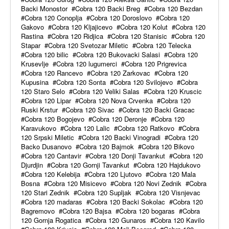
Backi Monostor
Cobra 120 Backi Breg
Cobra 120 Bezdan
Cobra 120 Conoplja
Cobra 120 Doroslovo
Cobra 120
Gakovo
Cobra 120 Kljajicevo
Cobra 120 Kolut
Cobra 120
Rastina
Cobra 120 Ridjica
Cobra 120 Stanisic
Cobra 120
Stapar
Cobra 120 Svetozar Miletic
Cobra 120 Telecka
Cobra 120 bilic
Cobra 120 Bukovacki Salasi
Cobra 120
Krusevlje
Cobra 120 lugumerci
Cobra 120 Prigrevica
Cobra 120 Rancevo
Cobra 120 Zarkovac
Cobra 120
Kupusina
Cobra 120 Sonta
Cobra 120 Svilojevo
Cobra
120 Staro Selo
Cobra 120 Veliki Salas
Cobra 120 Kruscic
Cobra 120 Lipar
Cobra 120 Nova Crvenka
Cobra 120
Ruski Krstur
Cobra 120 Sivac
Cobra 120 Backi Gracac
Cobra 120 Bogojevo
Cobra 120 Deronje
Cobra 120
Karavukovo
Cobra 120 Lalic
Cobra 120 Ratkovo
Cobra
120 Srpski Miletic
Cobra 120 Backi Vinogradi
Cobra 120
Backo Dusanovo
Cobra 120 Bajmok
Cobra 120 Bikovo
Cobra 120 Cantavir
Cobra 120 Donji Tavankut
Cobra 120
Djurdjin
Cobra 120 Gornji Tavankut
Cobra 120 Hajdukovo
Cobra 120 Kelebija
Cobra 120 Ljutovo
Cobra 120 Mala
Bosna
Cobra 120 Misicevo
Cobra 120 Novi Zednik
Cobra
120 Stari Zednik
Cobra 120 Supljak
Cobra 120 Visnjevac
Cobra 120 madaras
Cobra 120 Backi Sokolac
Cobra 120
Bagremovo
Cobra 120 Bajsa
Cobra 120 bogaras
Cobra
120 Gornja Rogatica
Cobra 120 Gunaros
Cobra 120 Kavilo