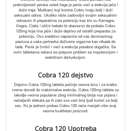
prokrvljenosti penisa usled čega je penis veći a erekcija jača i
duže traje.
Muškarci koji koriste Cobru imaju bolji i duži
seksualni odnos. Ukoliko niste zadovoljni svojim seksualnim
odnosom ili preparatima za potenciju kao što su Kamagra,
Viagra, Cialis i slični trebalo bi obavezno da probate Cobru
120mg koja ima jače i duže dejstvo od ostalih preparata za
potenciju.
Ovo sredstvo napraviće od vas dominantnog
pastuva a vaša partnerka doživeće orgazme kao nikada do
tada. Penis je čvršći i veći a erekcija posebno dugačka. Sa
ovim tabletama rešava se potpuno problem sa impotencijom i
erektilnom disfunkcijom.
Cobra 120 dejstvo
Dejstvo Cobra 120mg tableta počinje veoma brzo i za kratko
vreme dovodi do maksimalne erekcije.
Cobra 120mg tablete su
takodje veoma popularne zbog minimalnog broja nus pojava i
neželjenih efekata pa ih zato sve veći broj ljudi koristi za bolji
sex. Ko je jednom probao Cobru 120 neće menjati više ovaj
veoma kvalitetan proizvod.
Cobra 120 Upotreba