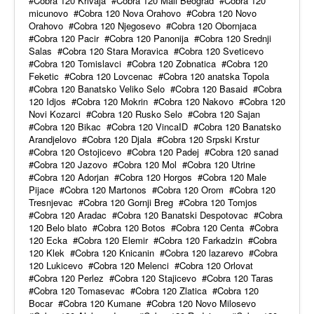
Cobra 120 Krivaja
Cobra 120 Mali Beograd
Cobra 120
micunovo
Cobra 120 Nova Orahovo
Cobra 120 Novo
Orahovo
Cobra 120 Njegosevo
Cobra 120 Obornjaca
Cobra 120 Pacir
Cobra 120 Panonija
Cobra 120 Srednji
Salas
Cobra 120 Stara Moravica
Cobra 120 Sveticevo
Cobra 120 Tomislavci
Cobra 120 Zobnatica
Cobra 120
Feketic
Cobra 120 Lovcenac
Cobra 120 anatska Topola
Cobra 120 Banatsko Veliko Selo
Cobra 120 Basaid
Cobra
120 Idjos
Cobra 120 Mokrin
Cobra 120 Nakovo
Cobra 120
Novi Kozarci
Cobra 120 Rusko Selo
Cobra 120 Sajan
Cobra 120 Bikac
Cobra 120 VincaID
Cobra 120 Banatsko
Arandjelovo
Cobra 120 Djala
Cobra 120 Srpski Krstur
Cobra 120 Ostojicevo
Cobra 120 Padej
Cobra 120 sanad
Cobra 120 Jazovo
Cobra 120 Mol
Cobra 120 Utrine
Cobra 120 Adorjan
Cobra 120 Horgos
Cobra 120 Male
Pijace
Cobra 120 Martonos
Cobra 120 Orom
Cobra 120
Tresnjevac
Cobra 120 Gornji Breg
Cobra 120 Tomjos
Cobra 120 Aradac
Cobra 120 Banatski Despotovac
Cobra
120 Belo blato
Cobra 120 Botos
Cobra 120 Centa
Cobra
120 Ecka
Cobra 120 Elemir
Cobra 120 Farkadzin
Cobra
120 Klek
Cobra 120 Knicanin
Cobra 120 lazarevo
Cobra
120 Lukicevo
Cobra 120 Melenci
Cobra 120 Orlovat
Cobra 120 Perlez
Cobra 120 Stajicevo
Cobra 120 Taras
Cobra 120 Tomasevac
Cobra 120 Zlatica
Cobra 120
Bocar
Cobra 120 Kumane
Cobra 120 Novo Milosevo