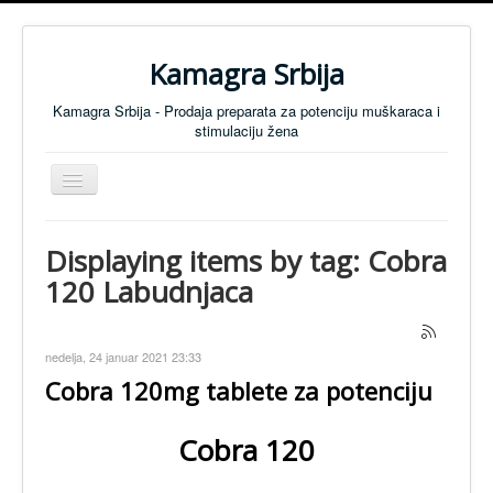
Kamagra Srbija
Kamagra Srbija - Prodaja preparata za potenciju muškaraca i
stimulaciju žena
Isključi
navigaciju
Preparati za Muškarce
Displaying items by tag: Cobra
Preparati za Žene
120 Labudnjaca
Tablete za koncentraciju
SVI PREPARATI
nedelja, 24 januar 2021 23:33
Preparati za Potenciju - Cenovnik
Cobra 120mg tablete za potenciju
Anti Mamurluk
Cobra 120
KONTAKT