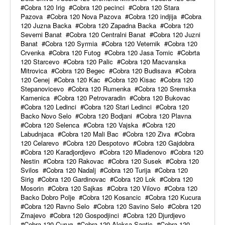
Cobra 120 Irig
Cobra 120 pecinci
Cobra 120 Stara
Pazova
Cobra 120 Nova Pazova
Cobra 120 indjija
Cobra
120 Juzna Backa
Cobra 120 Zapadna Backa
Cobra 120
Severni Banat
Cobra 120 Centralni Banat
Cobra 120 Juzni
Banat
Cobra 120 Syrmia
Cobra 120 Veternik
Cobra 120
Crvenka
Cobra 120 Futog
Cobra 120 Jasa Tomic
Cobrta
120 Starcevo
Cobra 120 Palic
Cobra 120 Macvanska
Mitrovica
Cobra 120 Begec
Cobra 120 Budisava
Cobra
120 Cenej
Cobra 120 Kac
Cobra 120 Kisac
Cobra 120
Stepanovicevo
Cobra 120 Rumenka
Cobra 120 Sremska
Kamenica
Cobra 120 Petrovaradin
Cobra 120 Bukovac
Cobra 120 Ledinci
Cobra 120 Stari Ledinci
Cobra 120
Backo Novo Selo
Cobra 120 Bodjani
Cobra 120 Plavna
Cobra 120 Selenca
Cobra 120 Vajska
Cobra 120
Labudnjaca
Cobra 120 Mali Bac
Cobra 120 Ziva
Cobra
120 Celarevo
Cobra 120 Despotovo
Cobra 120 Gajdobra
Cobra 120 Karadjordjevo
Cobra 120 Mladenovo
Cobra 120
Nestin
Cobra 120 Rakovac
Cobra 120 Susek
Cobra 120
Svilos
Cobra 120 Nadalj
Cobra 120 Turija
Cobra 120
Sirig
Cobra 120 Gardinovac
Cobra 120 Lok
Cobra 120
Mosorin
Cobra 120 Sajkas
Cobra 120 Vilovo
Cobra 120
Backo Dobro Polje
Cobra 120 Kosancic
Cobra 120 Kucura
Cobra 120 Ravno Selo
Cobra 120 Savino Selo
Cobra 120
Zmajevo
Cobra 120 Gospodjinci
Cobra 120 Djurdjevo
Cobra 120 Curug
Cobra 120 Aleksa Santic
Cobra 120