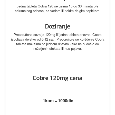
Jedna tableta Cobra 120 se uzima 15 do 30 minuta pre
seksualnog odnosa, sa vodom ili nekim drugim napitkom.
Doziranje
Preporučena doza je 120mg ili jedna tableta dnevno. Cobra
ispoljava dejstvo od 6-12 sati.
Preporučuje se koršćenje Cobra
tableta maksimalno jednom dnevno kako ne bi došlo do
neželjenih efekata ili nus pojava.
Cobre 120mg cena
1kom = 1000din