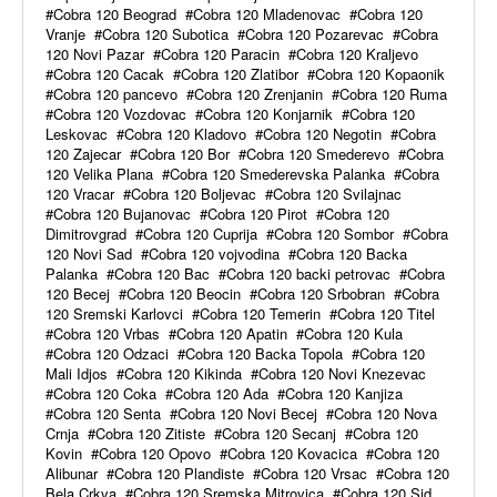
Cobra 120 Beograd
Cobra 120 Mladenovac
Cobra 120
Vranje
Cobra 120 Subotica
Cobra 120 Pozarevac
Cobra
120 Novi Pazar
Cobra 120 Paracin
Cobra 120 Kraljevo
Cobra 120 Cacak
Cobra 120 Zlatibor
Cobra 120 Kopaonik
Cobra 120 pancevo
Cobra 120 Zrenjanin
Cobra 120 Ruma
Cobra 120 Vozdovac
Cobra 120 Konjarnik
Cobra 120
Leskovac
Cobra 120 Kladovo
Cobra 120 Negotin
Cobra
120 Zajecar
Cobra 120 Bor
Cobra 120 Smederevo
Cobra
120 Velika Plana
Cobra 120 Smederevska Palanka
Cobra
120 Vracar
Cobra 120 Boljevac
Cobra 120 Svilajnac
Cobra 120 Bujanovac
Cobra 120 Pirot
Cobra 120
Dimitrovgrad
Cobra 120 Cuprija
Cobra 120 Sombor
Cobra
120 Novi Sad
Cobra 120 vojvodina
Cobra 120 Backa
Palanka
Cobra 120 Bac
Cobra 120 backi petrovac
Cobra
120 Becej
Cobra 120 Beocin
Cobra 120 Srbobran
Cobra
120 Sremski Karlovci
Cobra 120 Temerin
Cobra 120 Titel
Cobra 120 Vrbas
Cobra 120 Apatin
Cobra 120 Kula
Cobra 120 Odzaci
Cobra 120 Backa Topola
Cobra 120
Mali Idjos
Cobra 120 Kikinda
Cobra 120 Novi Knezevac
Cobra 120 Coka
Cobra 120 Ada
Cobra 120 Kanjiza
Cobra 120 Senta
Cobra 120 Novi Becej
Cobra 120 Nova
Crnja
Cobra 120 Zitiste
Cobra 120 Secanj
Cobra 120
Kovin
Cobra 120 Opovo
Cobra 120 Kovacica
Cobra 120
Alibunar
Cobra 120 Plandiste
Cobra 120 Vrsac
Cobra 120
Bela Crkva
Cobra 120 Sremska Mitrovica
Cobra 120 Sid