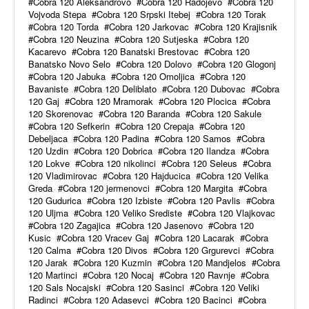
Cobra 120 Aleksandrovo
Cobra 120 Radojevo
Cobra 120
Vojvoda Stepa
Cobra 120 Srpski Itebej
Cobra 120 Torak
Cobra 120 Torda
Cobra 120 Jarkovac
Cobra 120 Krajisnik
Cobra 120 Neuzina
Cobra 120 Sutjeska
Cobra 120
Kacarevo
Cobra 120 Banatski Brestovac
Cobra 120
Banatsko Novo Selo
Cobra 120 Dolovo
Cobra 120 Glogonj
Cobra 120 Jabuka
Cobra 120 Omoljica
Cobra 120
Bavaniste
Cobra 120 Deliblato
Cobra 120 Dubovac
Cobra
120 Gaj
Cobra 120 Mramorak
Cobra 120 Plocica
Cobra
120 Skorenovac
Cobra 120 Baranda
Cobra 120 Sakule
Cobra 120 Sefkerin
Cobra 120 Crepaja
Cobra 120
Debeljaca
Cobra 120 Padina
Cobra 120 Samos
Cobra
120 Uzdin
Cobra 120 Dobrica
Cobra 120 Ilandza
Cobra
120 Lokve
Cobra 120 nikolinci
Cobra 120 Seleus
Cobra
120 Vladimirovac
Cobra 120 Hajducica
Cobra 120 Velika
Greda
Cobra 120 jermenovci
Cobra 120 Margita
Cobra
120 Gudurica
Cobra 120 Izbiste
Cobra 120 Pavlis
Cobra
120 Uljma
Cobra 120 Veliko Srediste
Cobra 120 Vlajkovac
Cobra 120 Zagajica
Cobra 120 Jasenovo
Cobra 120
Kusic
Cobra 120 Vracev Gaj
Cobra 120 Lacarak
Cobra
120 Calma
Cobra 120 Divos
Cobra 120 Grgurevci
Cobra
120 Jarak
Cobra 120 Kuzmin
Cobra 120 Mandjelos
Cobra
120 Martinci
Cobra 120 Nocaj
Cobra 120 Ravnje
Cobra
120 Sals Nocajski
Cobra 120 Sasinci
Cobra 120 Veliki
Radinci
Cobra 120 Adasevci
Cobra 120 Bacinci
Cobra