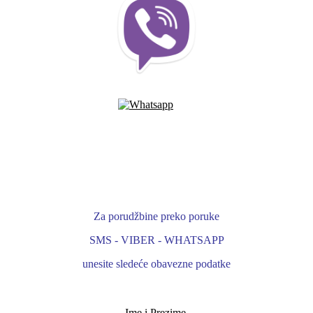
Za porudžbine preko poruke
SMS - VIBER - WHATSAPP
unesite sledeće obavezne podatke
- Ime i Prezime -