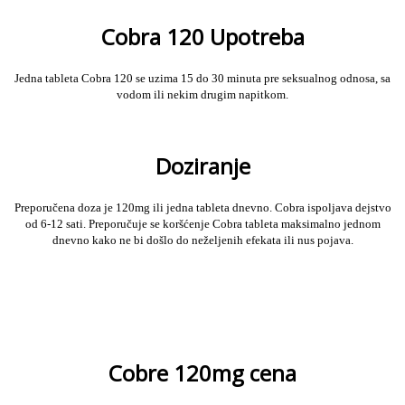
Cobra 120 Upotreba
Jedna tableta Cobra 120 se uzima 15 do 30 minuta pre seksualnog odnosa, sa
vodom ili nekim drugim napitkom.
Doziranje
Preporučena doza je 120mg ili jedna tableta dnevno. Cobra ispoljava dejstvo
od 6-12 sati.
Preporučuje se koršćenje Cobra tableta maksimalno jednom
dnevno kako ne bi došlo do neželjenih efekata ili nus pojava.
Cobre 120mg cena