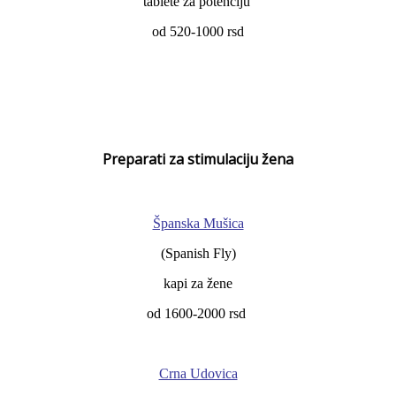
tablete za potenciju
od 520-1000 rsd
Preparati za stimulaciju žena
Španska Mušica
(Spanish Fly)
kapi za žene
od 1600-2000 rsd
Crna Udovica