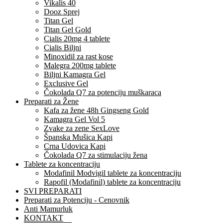
Vikalis 40
Dooz Sprej
Titan Gel
Titan Gel Gold
Cialis 20mg 4 tablete
Cialis Biljni
Minoxidil za rast kose
Malegra 200mg tablete
Biljni Kamagra Gel
Exclusive Gel
Čokolada Q7 za potenciju muškaraca
Preparati za Žene
Kafa za žene 48h Gingseng Gold
Kamagra Gel Vol 5
Zvake za zene SexLove
Španska Mušica Kapi
Crna Udovica Kapi
Čokolada Q7 za stimulaciju žena
Tablete za koncentraciju
Modafinil Modvigil tablete za koncentraciju
Rapofil (Modafinil) tablete za koncentraciju
SVI PREPARATI
Preparati za Potenciju - Cenovnik
Anti Mamurluk
KONTAKT