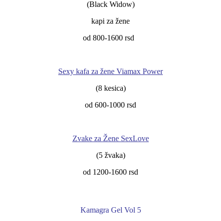
(Black Widow)
kapi za žene
od 800-1600 rsd
Sexy kafa za žene Viamax Power
(8 kesica)
od 600-1000 rsd
Zvake za Žene SexLove
(5 žvaka)
od 1200-1600 rsd
Kamagra Gel Vol 5